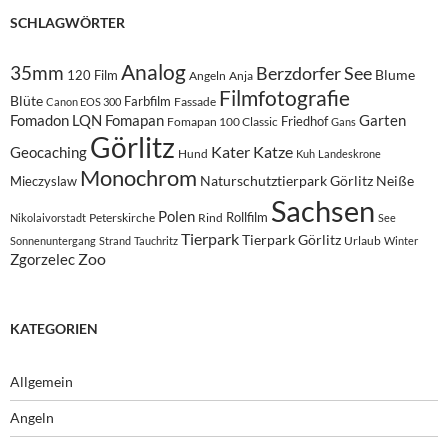
SCHLAGWÖRTER
Analog
35mm
Berzdorfer See
Blume
120 Film
Angeln
Anja
Filmfotografie
Blüte
Farbfilm
Fassade
Canon EOS 300
Fomadon LQN
Fomapan
Garten
Friedhof
Fomapan 100 Classic
Gans
Görlitz
Kater
Katze
Geocaching
Hund
Kuh
Landeskrone
Monochrom
Naturschutztierpark Görlitz
Neiße
Mieczyslaw
Sachsen
Polen
Rollfilm
Peterskirche
Rind
Nikolaivorstadt
See
Tierpark
Tierpark Görlitz
Urlaub
Sonnenuntergang
Strand
Tauchritz
Winter
Zoo
Zgorzelec
KATEGORIEN
Allgemein
Angeln