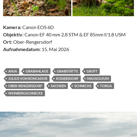
Kamera:
Canon EOS 6D
Objektiv:
Canon EF 40 mm 2.8 STM & EF 85mm f/1.8 USM
Ort:
Ober-Rengersdorf
Aufnahmedatum:
15. Mai 2026
ANJA
GRABANLAGE
GRABSTÄTTE
GRUFT
JULIUS VON RONCADOR
KODERSDORF
MAUSOLEUM
OBER-RENGERSDORF
SACHSEN
SCHNECKE
TORGA
WEINBERGSCHNECKE