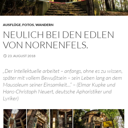
AUSFLÜGE
,
FOTOS
,
WANDERN
NEULICH BEI DEN EDLEN
VON NORNENFELS.
23. AUGUST 2018
„Der Intellektuelle arbeitet – anfangs, ohne es zu wissen,
später mit vollem Bewußtsein – sein Leben lang an dem
Mausoleum seiner Einsamkeit…“ – (Elmar Kupke und
Hans-Christoph Neuert, deutsche Aphoristiker und
Lyriker)