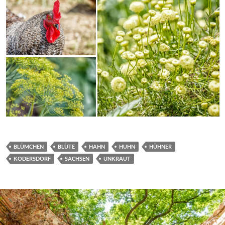
BLÜMCHEN
BLÜTE
HAHN
HUHN
HÜHNER
KODERSDORF
SACHSEN
UNKRAUT