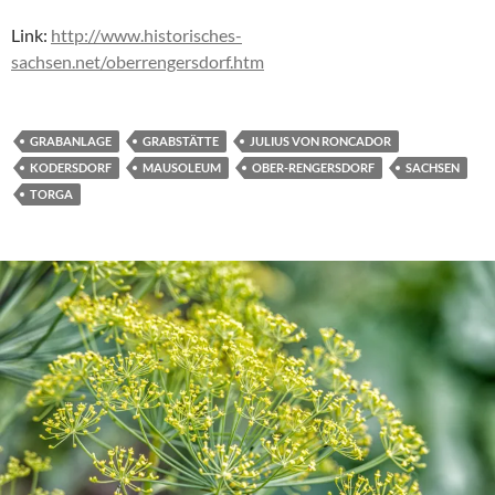
Link:
http://www.historisches-
sachsen.net/oberrengersdorf.htm
GRABANLAGE
GRABSTÄTTE
JULIUS VON RONCADOR
KODERSDORF
MAUSOLEUM
OBER-RENGERSDORF
SACHSEN
TORGA