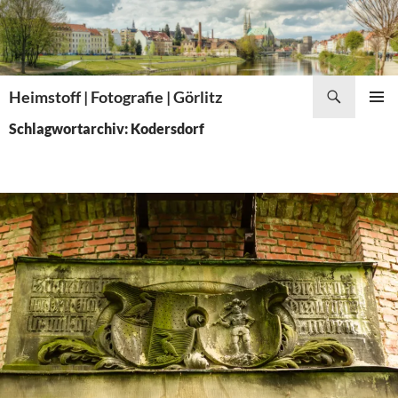
Zum
Inhalt
springen
Suchen
Heimstoff | Fotografie | Görlitz
PRIMÄR
Schlagwortarchiv: Kodersdorf
MENÜ