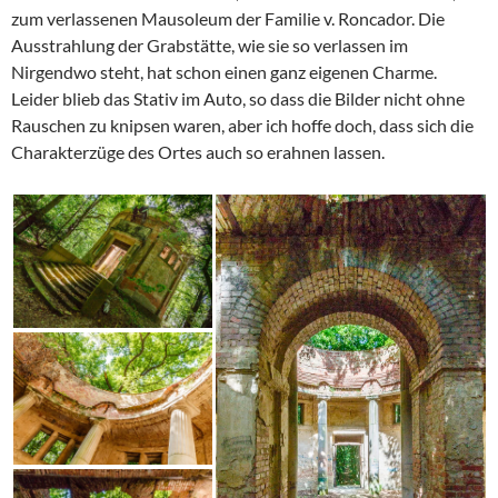
zum verlassenen Mausoleum der Familie
v. Roncador
. Die
Ausstrahlung der Grabstätte, wie sie so verlassen im
Nirgendwo steht, hat schon einen ganz eigenen Charme.
Leider blieb das Stativ im Auto, so dass die Bilder nicht ohne
Rauschen zu knipsen waren, aber ich hoffe doch, dass sich die
Charakterzüge des Ortes auch so erahnen lassen.