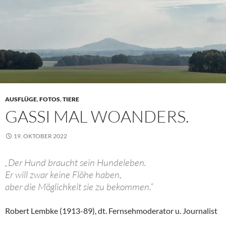
AUSFLÜGE
,
FOTOS
,
TIERE
GASSI MAL WOANDERS.
19. OKTOBER 2022
„Der Hund braucht sein Hundeleben.
Er will zwar keine Flöhe haben,
aber die Möglichkeit sie zu bekommen.“
Robert Lembke (1913-89), dt. Fernsehmoderator u. Journalist