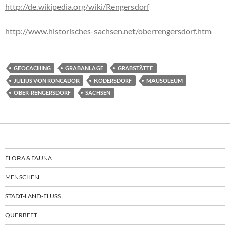
http://de.wikipedia.org/wiki/Rengersdorf
http://www.historisches-sachsen.net/oberrengersdorf.htm
GEOCACHING
GRABANLAGE
GRABSTÄTTE
JULIUS VON RONCADOR
KODERSDORF
MAUSOLEUM
OBER-RENGERSDORF
SACHSEN
FLORA & FAUNA
MENSCHEN
STADT-LAND-FLUSS
QUERBEET