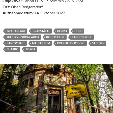
Objektive:
Canon EF-S 17-55mm f/2.8 IS USM
Ort:
Ober-Rengersdorf
Aufnahmedatum:
14. Oktober 2022
GRABANLAGE
GRABSTÄTTE
HERBST
HUND
JULIUS VON RONCADOR
KODERSDORF
LANDESKRONE
LANDSCHAFT
MAUSOLEUM
OBER-RENGERSDORF
SACHSEN
SHARKO
TORGA