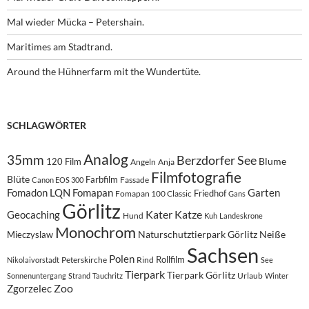
Mal wieder Mücka – Petershain.
Maritimes am Stadtrand.
Around the Hühnerfarm mit the Wundertüte.
SCHLAGWÖRTER
Analog
35mm
Berzdorfer See
Blume
120 Film
Angeln
Anja
Filmfotografie
Blüte
Farbfilm
Fassade
Canon EOS 300
Fomadon LQN
Fomapan
Garten
Friedhof
Fomapan 100 Classic
Gans
Görlitz
Kater
Katze
Geocaching
Hund
Kuh
Landeskrone
Monochrom
Naturschutztierpark Görlitz
Neiße
Mieczyslaw
Sachsen
Polen
Rollfilm
Peterskirche
Rind
Nikolaivorstadt
See
Tierpark
Tierpark Görlitz
Urlaub
Sonnenuntergang
Strand
Tauchritz
Winter
Zoo
Zgorzelec