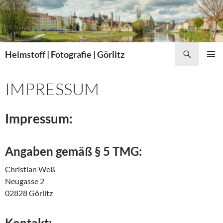
Zum
Inhalt
springen
Suchen
Heimstoff | Fotografie | Görlitz
PRIMÄR
MENÜ
IMPRESSUM
Impressum:
Angaben gemäß § 5 TMG:
Christian Weß
Neugasse 2
02828 Görlitz
Kontakt: