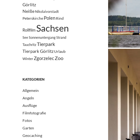
Görlitz
Neiße
Nikolaivorstadt
Polen
Peterskirche
Rind
Sachsen
Rollfilm
See
Sonnenuntergang
Strand
Tierpark
Tauchritz
Tierpark Görlitz
Urlaub
Zoo
Zgorzelec
Winter
KATEGORIEN
Allgemein
Angeln
Ausflüge
Filmfotografie
Fotos
Garten
Geocaching