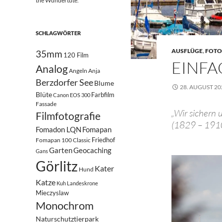
the Wundertüte.
SCHLAGWÖRTER
AUSFLÜGE
,
FOTO
35mm
120 Film
EINFA
Analog
Angeln
Anja
Berzdorfer See
Blume
28. AUGUST 20
Blüte
Farbfilm
Canon EOS 300
Fassade
„Wir sichern 
Filmfotografie
(1829 – 191
Fomadon LQN
Fomapan
Friedhof
Fomapan 100 Classic
Garten
Geocaching
Gans
Görlitz
Kater
Hund
Katze
Kuh
Landeskrone
Mieczyslaw
Monochrom
Naturschutztierpark