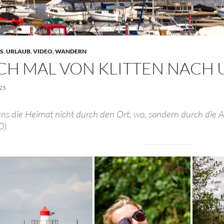
S
,
URLAUB
,
VIDEO
,
WANDERN
CH MAL VON KLITTEN NACH 
25
uns die Heimat nicht durch den Ort, wo, sondern durch die A
0)