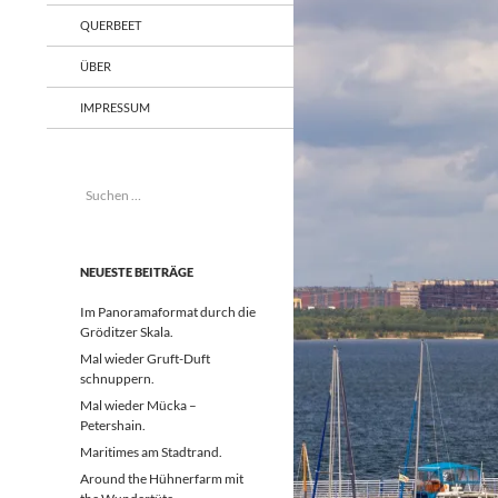
QUERBEET
ÜBER
IMPRESSUM
Suchen
nach:
NEUESTE BEITRÄGE
Im Panoramaformat durch die
Gröditzer Skala.
Mal wieder Gruft-Duft
schnuppern.
Mal wieder Mücka –
Petershain.
Maritimes am Stadtrand.
Around the Hühnerfarm mit