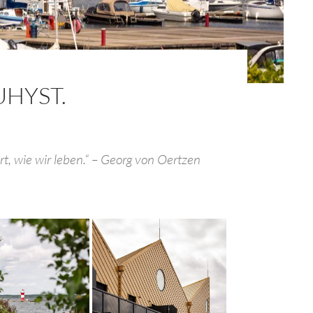
UHYST.
rt, wie wir leben.“ – Georg von Oertzen