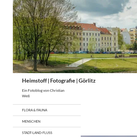
Zum
Inhalt
springen
Suchen
Heimstoff | Fotografie | Görlitz
Ein Fotoblog von Christian
Weß
FLORA & FAUNA
MENSCHEN
STADT-LAND-FLUSS