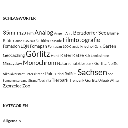
SCHLAGWÖRTER
Analog
35mm
Berzdorfer See
Blume
120 Film
Angeln
Anja
Filmfotografie
Blüte
Farbfilm
Fassade
Canon EOS 300
Fomadon LQN
Fomapan
Garten
Friedhof
Fomapan 100 Classic
Gans
Görlitz
Kater
Katze
Geocaching
Hund
Kuh
Landeskrone
Monochrom
Naturschutztierpark Görlitz
Neiße
Mieczyslaw
Sachsen
Polen
Rollfilm
Peterskirche
Rind
Nikolaivorstadt
See
Tierpark
Tierpark Görlitz
Urlaub
Sonnenuntergang
Strand
Tauchritz
Winter
Zoo
Zgorzelec
KATEGORIEN
Allgemein