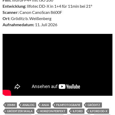
Entwicklung:
Ilfotec DD-X in 1+4 für 11min bei 21°
Scanner:
Canon CanoScan 8600F
Ort:
Gröditz b. Weißenberg
Aufnahmedatum:
11. Juli 2026
35MM
ANALOG
ANJA
FILMFOTOGRAFIE
GRÖDITZ
GRÖDITZER SKALA
HORIZON PERFEKT
ILFORD
ILFORD DD-X