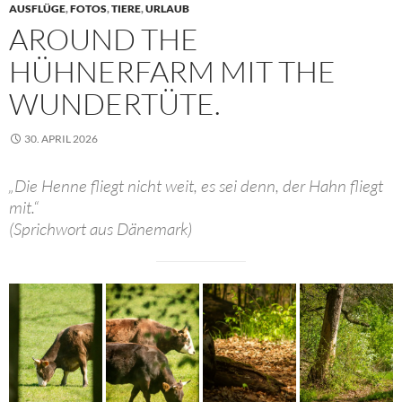
AUSFLÜGE
,
FOTOS
,
TIERE
,
URLAUB
AROUND THE
HÜHNERFARM MIT THE
WUNDERTÜTE.
30. APRIL 2026
„Die Henne fliegt nicht weit, es sei denn, der Hahn fliegt
mit.“
(Sprichwort aus Dänemark)