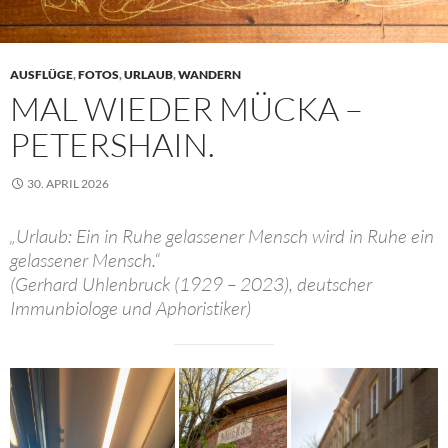
AUSFLÜGE
,
FOTOS
,
URLAUB
,
WANDERN
MAL WIEDER MÜCKA –
PETERSHAIN.
30. APRIL 2026
„Urlaub: Ein in Ruhe gelassener Mensch wird in Ruhe ein
gelassener Mensch.“
(Gerhard Uhlenbruck (1929 – 2023), deutscher
Immunbiologe und Aphoristiker)