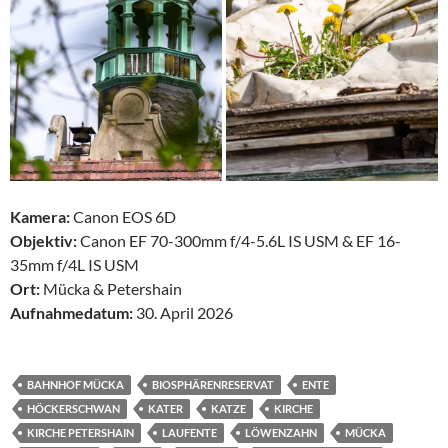
Kamera:
Canon EOS 6D
Objektiv:
Canon EF 70-300mm f/4-5.6L IS USM & EF 16-
35mm f/4L IS USM
Ort:
Mücka & Petershain
Aufnahmedatum:
30. April 2026
BAHNHOF MÜCKA
BIOSPHÄRENRESERVAT
ENTE
HÖCKERSCHWAN
KATER
KATZE
KIRCHE
KIRCHE PETERSHAIN
LAUFENTE
LÖWENZAHN
MÜCKA