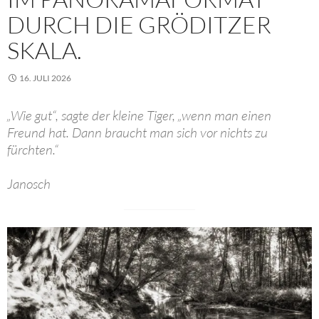
DURCH DIE GRÖDITZER
SKALA.
16. JULI 2026
„Wie gut“, sagte der kleine Tiger, „wenn man einen
Freund hat. Dann braucht man sich vor nichts zu
fürchten.“
Janosch