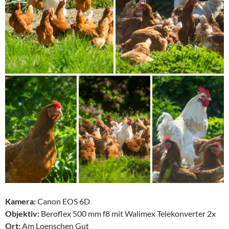
Kamera:
Canon EOS 6D
Objektiv:
Beroflex 500 mm f8 mit Walimex Telekonverter 2x
Ort:
Am Loenschen Gut