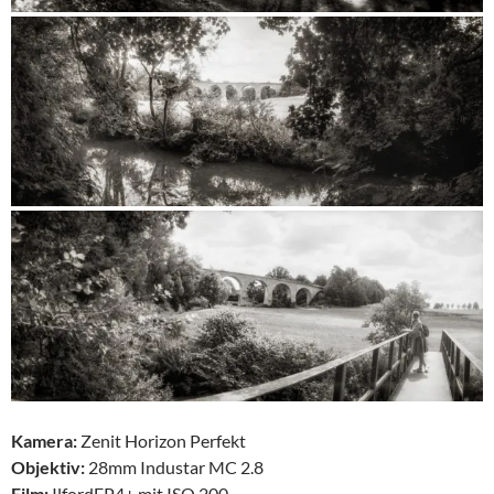
Kamera:
Zenit Horizon Perfekt
Objektiv:
28mm Industar MC 2.8
Film:
IlfordFP4+ mit ISO 200