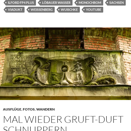
ILFORD FP4 PLUS
LÖBAUER WASSER
MONOCHROM
SACHSEN
VIADUKT
WEISSENBERG
WUISCHKE
YOUTUBE
AUSFLÜGE
,
FOTOS
,
WANDERN
MAL WIEDER GRUFT-DUFT
SCHNUPPERN.