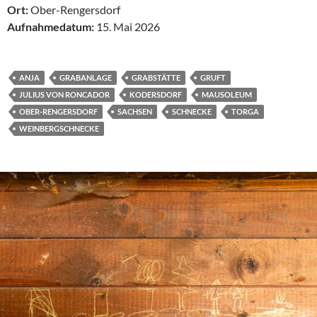
Ort:
Ober-Rengersdorf
Aufnahmedatum:
15. Mai 2026
ANJA
GRABANLAGE
GRABSTÄTTE
GRUFT
JULIUS VON RONCADOR
KODERSDORF
MAUSOLEUM
OBER-RENGERSDORF
SACHSEN
SCHNECKE
TORGA
WEINBERGSCHNECKE