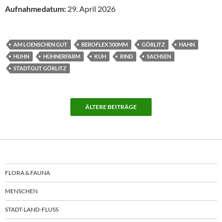
Aufnahmedatum:
29. April 2026
AM LOENSCHEN GUT
BEROFLEX 500MM
GÖRLITZ
HAHN
HUHN
HÜHNERFARM
KUH
RIND
SACHSEN
STADTGUT GÖRLITZ
ÄLTERE BEITRÄGE
FLORA & FAUNA
MENSCHEN
STADT-LAND-FLUSS