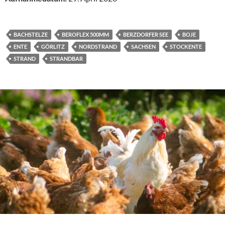
BACHSTELZE
BEROFLEX 500MM
BERZDORFER SEE
BOJE
ENTE
GÖRLITZ
NORDSTRAND
SACHSEN
STOCKENTE
STRAND
STRANDBAR