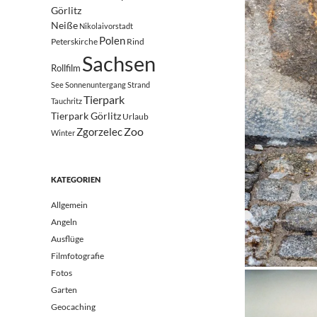
Görlitz
Neiße
Nikolaivorstadt
Polen
Peterskirche
Rind
Sachsen
Rollfilm
See
Sonnenuntergang
Strand
Tierpark
Tauchritz
Tierpark Görlitz
Urlaub
Zoo
Zgorzelec
Winter
KATEGORIEN
Allgemein
Angeln
Ausflüge
Filmfotografie
Fotos
Garten
Geocaching