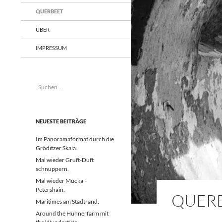
QUERBEET
ÜBER
IMPRESSUM
Suchen
nach:
NEUESTE BEITRÄGE
Im Panoramaformat durch die
Gröditzer Skala.
Mal wieder Gruft-Duft
schnuppern.
Mal wieder Mücka –
Petershain.
QUER
Maritimes am Stadtrand.
Around the Hühnerfarm mit