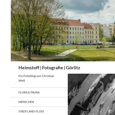
Zum
Inhalt
springen
Suchen
Heimstoff | Fotografie | Görlitz
Ein Fotoblog von Christian
Weß
FLORA & FAUNA
MENSCHEN
STADT-LAND-FLUSS