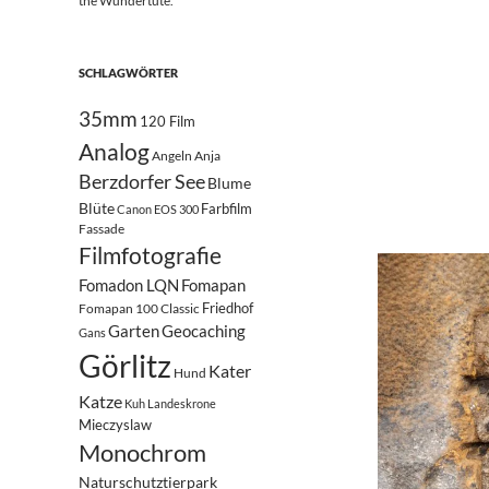
the Wundertüte.
SCHLAGWÖRTER
35mm
120 Film
Analog
Angeln
Anja
Berzdorfer See
Blume
Blüte
Farbfilm
Canon EOS 300
Fassade
Filmfotografie
Fomadon LQN
Fomapan
Friedhof
Fomapan 100 Classic
Garten
Geocaching
Gans
Görlitz
Kater
Hund
Katze
Kuh
Landeskrone
Mieczyslaw
Monochrom
Naturschutztierpark