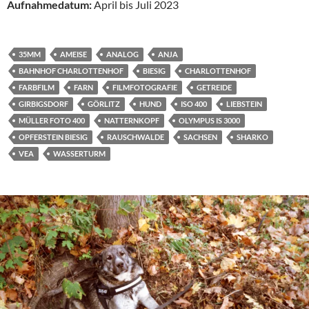
Aufnahmedatum:
April bis Juli 2023
35MM
AMEISE
ANALOG
ANJA
BAHNHOF CHARLOTTENHOF
BIESIG
CHARLOTTENHOF
FARBFILM
FARN
FILMFOTOGRAFIE
GETREIDE
GIRBIGSDORF
GÖRLITZ
HUND
ISO 400
LIEBSTEIN
MÜLLER FOTO 400
NATTERNKOPF
OLYMPUS IS 3000
OPFERSTEIN BIESIG
RAUSCHWALDE
SACHSEN
SHARKO
VEA
WASSERTURM