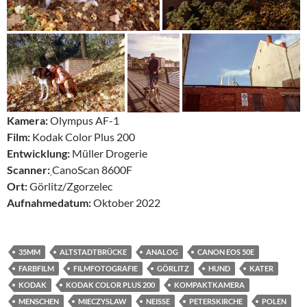
Kamera:
Olympus AF-1
Film:
Kodak Color Plus 200
Entwicklung:
Müller Drogerie
Scanner:
CanoScan 8600F
Ort:
Görlitz/Zgorzelec
Aufnahmedatum:
Oktober 2022
35MM
ALTSTADTBRÜCKE
ANALOG
CANON EOS 50E
FARBFILM
FILMFOTOGRAFIE
GÖRLITZ
HUND
KATER
KODAK
KODAK COLOR PLUS 200
KOMPAKTKAMERA
MENSCHEN
MIECZYSLAW
NEISSE
PETERSKIRCHE
POLEN