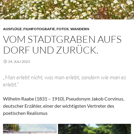
AUSFLÜGE
,
FILMFOTOGRAFIE
,
FOTOS
,
WANDERN
VOM STADTGRABEN AUFS
DORF UND ZURÜCK.
24. JULI 2023
„Man erlebt nicht, was man erlebt, sondern wie man es
erlebt.“
Wilhelm Raabe (1831 – 1910), Pseudonym Jakob Corvinus,
deutscher Erzähler, einer der wichtigsten Vertreter des
poetischen Realismus