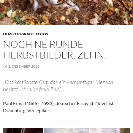
FILMFOTOGRAFIE
,
FOTOS
NOCH NE RUNDE
HERBSTBILDER. ZEHN.
3. DEZEMBER 2022
„Das köstlichste Gut, das ein vernünftiger Mensch
besitzt, ist seine freie Zeit.“
Paul Ernst (1866 – 1933), deutscher Essayist, Novellist,
Dramaturg, Versepiker