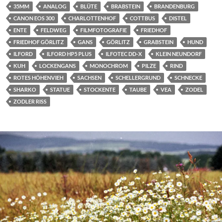
35MM
ANALOG
BLÜTE
BRABSTEIN
BRANDENBURG
CANON EOS 300
CHARLOTTENHOF
COTTBUS
DISTEL
ENTE
FELDWEG
FILMFOTOGRAFIE
FRIEDHOF
FRIEDHOF GÖRLITZ
GANS
GÖRLITZ
GRABSTEIN
HUND
ILFORD
ILFORD HP5 PLUS
ILFOTEC DD-X
KLEIN NEUNDORF
KUH
LOCKENGANS
MONOCHROM
PILZE
RIND
ROTES HÖHENVIEH
SACHSEN
SCHELLERGRUND
SCHNECKE
SHARKO
STATUE
STOCKENTE
TAUBE
VEA
ZODEL
ZODLER RISS