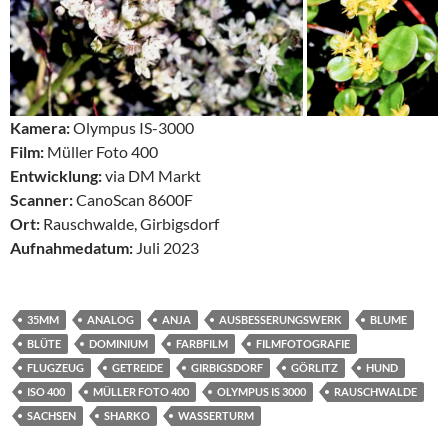
Kamera:
Olympus IS-3000
Film:
Müller Foto 400
Entwicklung:
via DM Markt
Scanner:
CanoScan 8600F
Ort:
Rauschwalde, Girbigsdorf
Aufnahmedatum:
Juli 2023
35MM
ANALOG
ANJA
AUSBESSERUNGSWERK
BLUME
BLÜTE
DOMINIUM
FARBFILM
FILMFOTOGRAFIE
FLUGZEUG
GETREIDE
GIRBIGSDORF
GÖRLITZ
HUND
ISO 400
MÜLLER FOTO 400
OLYMPUS IS 3000
RAUSCHWALDE
SACHSEN
SHARKO
WASSERTURM