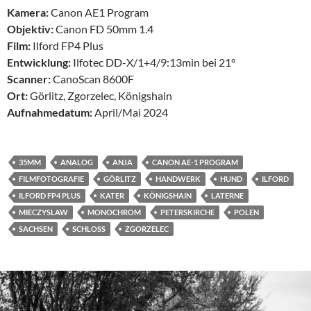
Kamera:
Canon AE1 Program
Objektiv:
Canon FD 50mm 1.4
Film:
Ilford FP4 Plus
Entwicklung:
Ilfotec DD-X/1+4/9:13min bei 21°
Scanner:
CanoScan 8600F
Ort:
Görlitz, Zgorzelec, Königshain
Aufnahmedatum:
April/Mai 2024
35MM
ANALOG
ANJA
CANON AE-1 PROGRAM
FILMFOTOGRAFIE
GÖRLITZ
HANDWERK
HUND
ILFORD
ILFORD FP4 PLUS
KATER
KÖNIGSHAIN
LATERNE
MIECZYSLAW
MONOCHROM
PETERSKIRCHE
POLEN
SACHSEN
SCHLOSS
ZGORZELEC