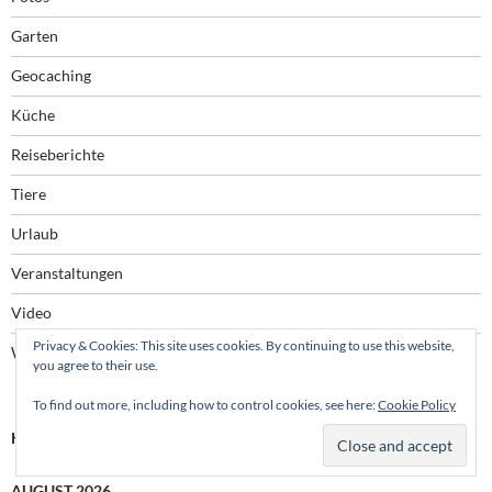
Garten
Geocaching
Küche
Reiseberichte
Tiere
Urlaub
Veranstaltungen
Video
Privacy & Cookies: This site uses cookies. By continuing to use this website,
Wandern
you agree to their use.
To find out more, including how to control cookies, see here:
Cookie Policy
KALENDER
AUGUST 2026