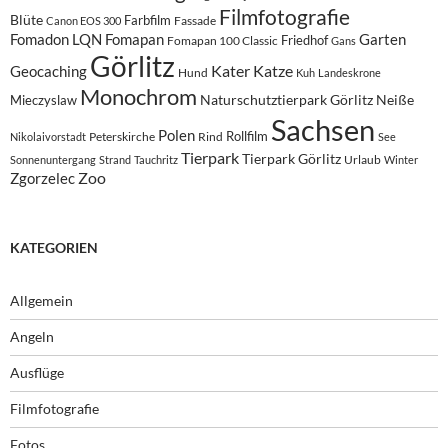
Filmfotografie
Blüte
Farbfilm
Fassade
Canon EOS 300
Fomadon LQN
Fomapan
Garten
Friedhof
Fomapan 100 Classic
Gans
Görlitz
Kater
Katze
Geocaching
Hund
Kuh
Landeskrone
Monochrom
Naturschutztierpark Görlitz
Neiße
Mieczyslaw
Sachsen
Polen
Rollfilm
Peterskirche
Rind
Nikolaivorstadt
See
Tierpark
Tierpark Görlitz
Urlaub
Sonnenuntergang
Strand
Tauchritz
Winter
Zoo
Zgorzelec
KATEGORIEN
Allgemein
Angeln
Ausflüge
Filmfotografie
Fotos