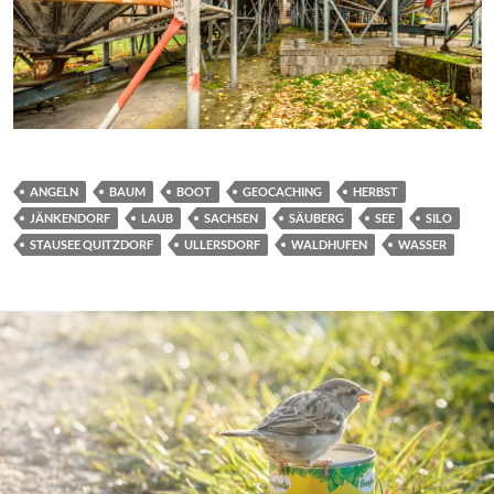
ANGELN
BAUM
BOOT
GEOCACHING
HERBST
JÄNKENDORF
LAUB
SACHSEN
SÄUBERG
SEE
SILO
STAUSEE QUITZDORF
ULLERSDORF
WALDHUFEN
WASSER