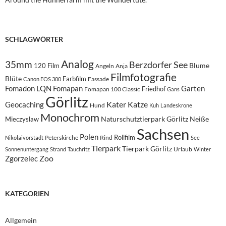
SCHLAGWÖRTER
Analog
35mm
Berzdorfer See
Blume
120 Film
Angeln
Anja
Filmfotografie
Blüte
Farbfilm
Fassade
Canon EOS 300
Fomadon LQN
Fomapan
Garten
Friedhof
Fomapan 100 Classic
Gans
Görlitz
Kater
Katze
Geocaching
Hund
Kuh
Landeskrone
Monochrom
Naturschutztierpark Görlitz
Neiße
Mieczyslaw
Sachsen
Polen
Rollfilm
Peterskirche
Rind
Nikolaivorstadt
See
Tierpark
Tierpark Görlitz
Urlaub
Sonnenuntergang
Strand
Tauchritz
Winter
Zoo
Zgorzelec
KATEGORIEN
Allgemein