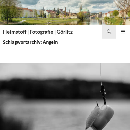
Zum
Inhalt
springen
Suchen
Heimstoff | Fotografie | Görlitz
PRIMÄR
Schlagwortarchiv: Angeln
MENÜ