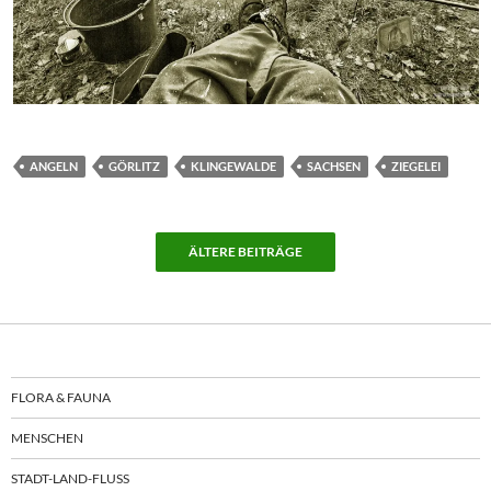
ANGELN
GÖRLITZ
KLINGEWALDE
SACHSEN
ZIEGELEI
ÄLTERE BEITRÄGE
FLORA & FAUNA
MENSCHEN
STADT-LAND-FLUSS