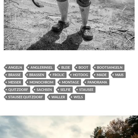
ANGELN
ANGLERINSEL
BLEIE
BOOT
BOOTSANGELN
BRASSE
BRASSEN
FROLIC
HOTDOG
MADE
MAIS
MESSER
MONOCHROM
MONTAGE
PANORAMA
QUITZDORF
SACHSEN
SELFIE
STAUSEE
STAUSEE QUITZDORF
WALLER
WELS