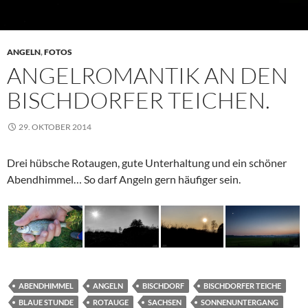
ANGELN
,
FOTOS
ANGELROMANTIK AN DEN
BISCHDORFER TEICHEN.
29. OKTOBER 2014
Drei hübsche Rotaugen, gute Unterhaltung und ein schöner
Abendhimmel… So darf Angeln gern häufiger sein.
ABENDHIMMEL
ANGELN
BISCHDORF
BISCHDORFER TEICHE
BLAUE STUNDE
ROTAUGE
SACHSEN
SONNENUNTERGANG