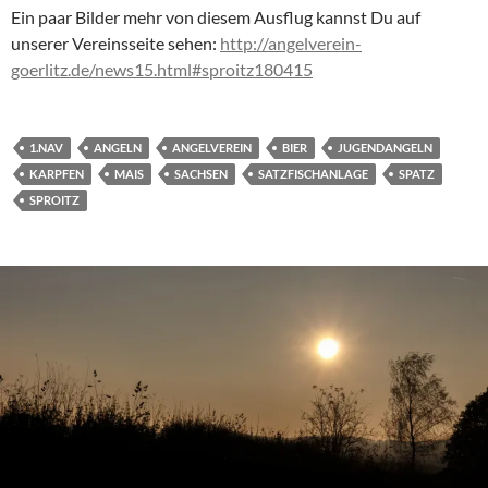
Ein paar Bilder mehr von diesem Ausflug kannst Du auf
unserer Vereinsseite sehen:
http://angelverein-
goerlitz.de/news15.html#sproitz180415
1.NAV
ANGELN
ANGELVEREIN
BIER
JUGENDANGELN
KARPFEN
MAIS
SACHSEN
SATZFISCHANLAGE
SPATZ
SPROITZ