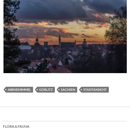
ABENDHIMMEL
GÖRLITZ
SACHSEN
STADTANSICHT
FLORA & FAUNA