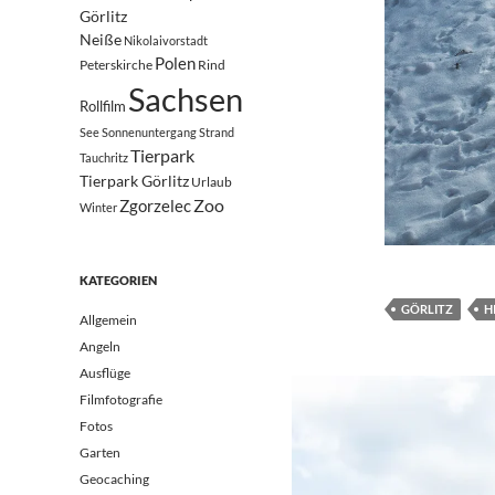
Görlitz
Neiße
Nikolaivorstadt
Polen
Peterskirche
Rind
Sachsen
Rollfilm
See
Sonnenuntergang
Strand
Tierpark
Tauchritz
Tierpark Görlitz
Urlaub
Zoo
Zgorzelec
Winter
KATEGORIEN
GÖRLITZ
H
Allgemein
Angeln
Ausflüge
Filmfotografie
Fotos
Garten
Geocaching