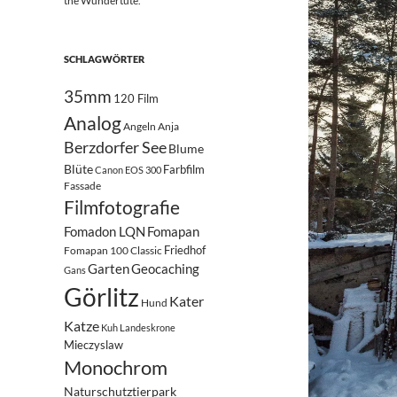
the Wundertüte.
SCHLAGWÖRTER
35mm
120 Film
Analog
Angeln
Anja
Berzdorfer See
Blume
Blüte
Farbfilm
Canon EOS 300
Fassade
Filmfotografie
Fomadon LQN
Fomapan
Friedhof
Fomapan 100 Classic
Garten
Geocaching
Gans
Görlitz
Kater
Hund
Katze
Kuh
Landeskrone
Mieczyslaw
Monochrom
Naturschutztierpark