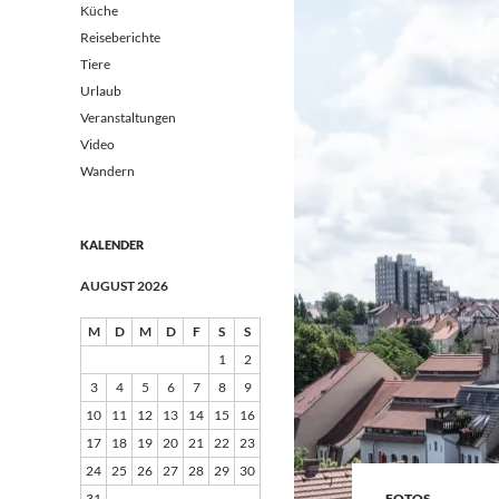
Küche
Reiseberichte
Tiere
Urlaub
Veranstaltungen
Video
Wandern
KALENDER
AUGUST 2026
M
D
M
D
F
S
S
1
2
3
4
5
6
7
8
9
10
11
12
13
14
15
16
17
18
19
20
21
22
23
24
25
26
27
28
29
30
31
FOTOS