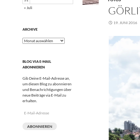
GÖRLI
« Juli
19. JUNI 2016
ARCHIVE
Archive
BLOG VIA E-MAIL
ABONNIEREN
Gib Deine E-Mail-Adresse an,
um diesen Blog zu abonnieren
und Benachrichtigungen über
neue Beiträge via E-Mail zu
erhalten.
E-
Mail-
Adresse
ABONNIEREN