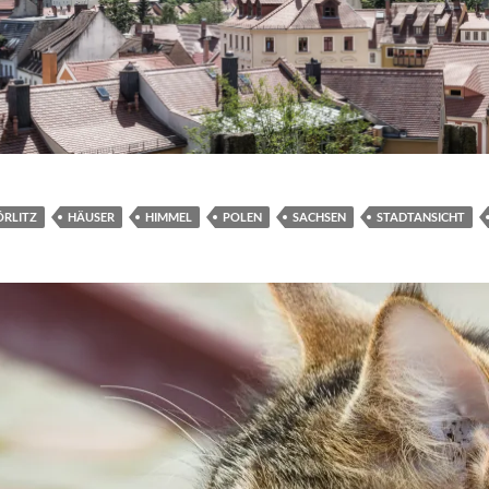
ÖRLITZ
HÄUSER
HIMMEL
POLEN
SACHSEN
STADTANSICHT