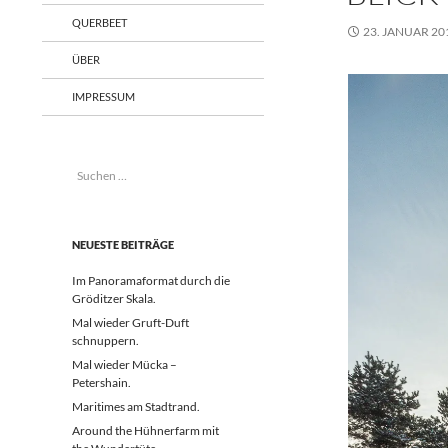
QUERBEET
23. JANUAR 20
ÜBER
IMPRESSUM
Suchen
nach:
NEUESTE BEITRÄGE
Im Panoramaformat durch die
Gröditzer Skala.
Mal wieder Gruft-Duft
schnuppern.
Mal wieder Mücka –
Petershain.
Maritimes am Stadtrand.
Around the Hühnerfarm mit