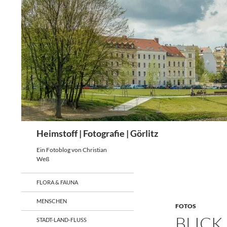
Zum
Inhalt
springen
Suchen
Heimstoff | Fotografie | Görlitz
Ein Fotoblog von Christian
Weß
FLORA & FAUNA
MENSCHEN
FOTOS
BLICK
STADT-LAND-FLUSS