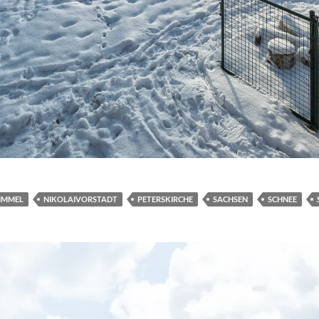
IMMEL
NIKOLAIVORSTADT
PETERSKIRCHE
SACHSEN
SCHNEE