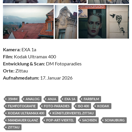
Kamera:
EXA 1a
Film:
Kodak Ultramax 400
Entwicklung & Scan:
DM Fotoparadies
Orte:
Zittau
Aufnahmedatum:
17. Januar 2026
35MM
ANALOG
ANJA
EXA 1A
FARBFILM
FILMFOTOGRAFIE
FOTO-PARADIES
ISO 400
KODAK
KODAK ULTRAMAX 400
KÜNSTLERVIERTEL ZITTAU
MANDAUER GLANZ
POP-ART-VIERTEL
SACHSEN
SCHAUBURG
ZITTAU