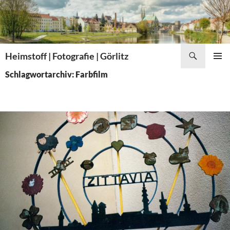
Zum
Inhalt
springen
Suchen
Heimstoff | Fotografie | Görlitz
PRIMÄR
Schlagwortarchiv: Farbfilm
MENÜ