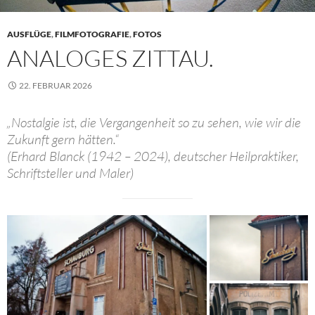
AUSFLÜGE
,
FILMFOTOGRAFIE
,
FOTOS
ANALOGES ZITTAU.
22. FEBRUAR 2026
„Nostalgie ist, die Vergangenheit so zu sehen, wie wir die
Zukunft gern hätten.“
(Erhard Blanck (1942 – 2024), deutscher Heilpraktiker,
Schriftsteller und Maler)