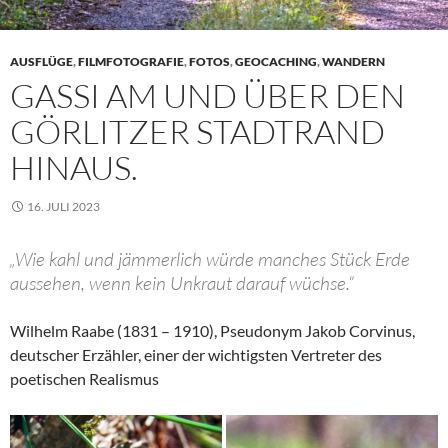
AUSFLÜGE
,
FILMFOTOGRAFIE
,
FOTOS
,
GEOCACHING
,
WANDERN
GASSI AM UND ÜBER DEN
GÖRLITZER STADTRAND
HINAUS.
16. JULI 2023
„Wie kahl und jämmerlich würde manches Stück Erde
aussehen, wenn kein Unkraut darauf wüchse.“
Wilhelm Raabe (1831 – 1910), Pseudonym Jakob Corvinus,
deutscher Erzähler, einer der wichtigsten Vertreter des
poetischen Realismus