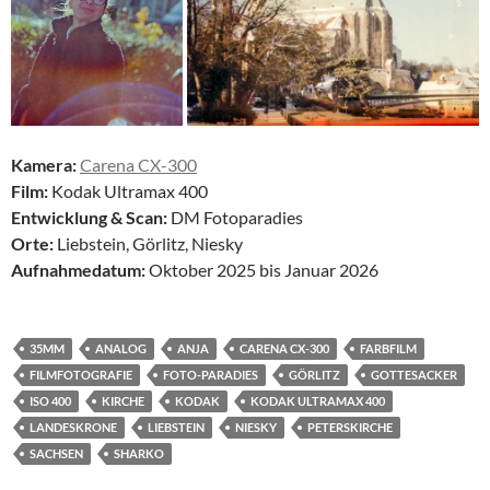
Kamera:
Carena CX-300
Film:
Kodak Ultramax 400
Entwicklung & Scan:
DM Fotoparadies
Orte:
Liebstein, Görlitz, Niesky
Aufnahmedatum:
Oktober 2025 bis Januar 2026
35MM
ANALOG
ANJA
CARENA CX-300
FARBFILM
FILMFOTOGRAFIE
FOTO-PARADIES
GÖRLITZ
GOTTESACKER
ISO 400
KIRCHE
KODAK
KODAK ULTRAMAX 400
LANDESKRONE
LIEBSTEIN
NIESKY
PETERSKIRCHE
SACHSEN
SHARKO