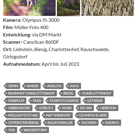
Kamera:
Olympus IS-3000
Film:
Müller Foto 400
Entwicklung:
via DM Markt
Scanner:
CanoScan 8600F
Ort:
Liebstein, Biesig, Charlottenhof, Rauschwalde,
Girbigsdorf
Aufnahmedatum:
April bis Juli 2023
35MM
AMEISE
ANALOG
ANJA
BAHNHOF CHARLOTTENHOF
BIESIG
CHARLOTTENHOF
FARBFILM
FARN
FILMFOTOGRAFIE
GETREIDE
GIRBIGSDORF
GÖRLITZ
HUND
ISO 400
LIEBSTEIN
MÜLLER FOTO 400
NATTERNKOPF
OLYMPUS IS 3000
OPFERSTEIN BIESIG
RAUSCHWALDE
SACHSEN
SHARKO
VEA
WASSERTURM