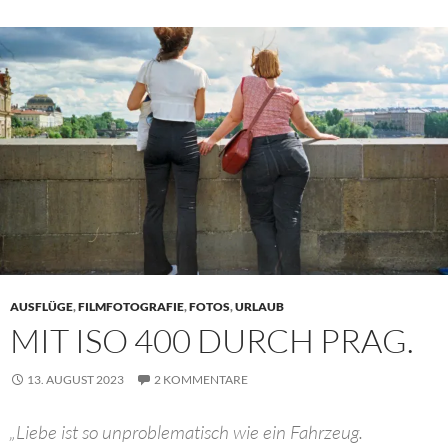
AUSFLÜGE
,
FILMFOTOGRAFIE
,
FOTOS
,
URLAUB
MIT ISO 400 DURCH PRAG.
13. AUGUST 2023
2 KOMMENTARE
„Liebe ist so unproblematisch wie ein Fahrzeug.