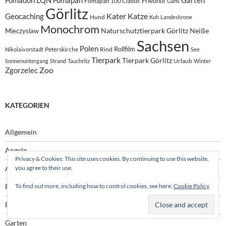
Fomadon LQN
Fomapan
Garten
Friedhof
Fomapan 100 Classic
Gans
Görlitz
Kater
Katze
Geocaching
Hund
Kuh
Landeskrone
Monochrom
Naturschutztierpark Görlitz
Neiße
Mieczyslaw
Sachsen
Polen
Rollfilm
Peterskirche
Rind
Nikolaivorstadt
See
Tierpark
Tierpark Görlitz
Urlaub
Sonnenuntergang
Strand
Tauchritz
Winter
Zoo
Zgorzelec
KATEGORIEN
Allgemein
Angeln
Privacy & Cookies: This site uses cookies. By continuing to use this website,
you agree to their use.
Ausflüge
To find out more, including how to control cookies, see here:
Cookie Policy
Filmfotografie
Fotos
Garten