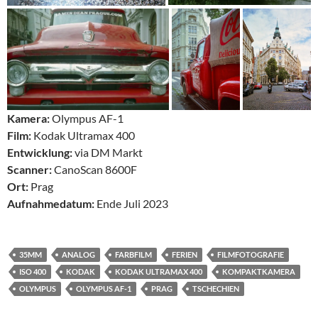
Kamera:
Olympus AF-1
Film:
Kodak Ultramax 400
Entwicklung:
via DM Markt
Scanner:
CanoScan 8600F
Ort:
Prag
Aufnahmedatum:
Ende Juli 2023
35MM
ANALOG
FARBFILM
FERIEN
FILMFOTOGRAFIE
ISO 400
KODAK
KODAK ULTRAMAX 400
KOMPAKTKAMERA
OLYMPUS
OLYMPUS AF-1
PRAG
TSCHECHIEN