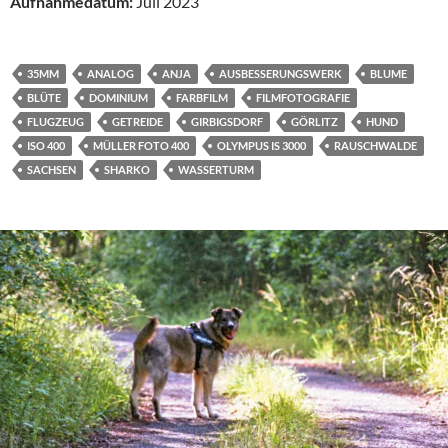
Aufnahmedatum:
Juli 2023
35MM
ANALOG
ANJA
AUSBESSERUNGSWERK
BLUME
BLÜTE
DOMINIUM
FARBFILM
FILMFOTOGRAFIE
FLUGZEUG
GETREIDE
GIRBIGSDORF
GÖRLITZ
HUND
ISO 400
MÜLLER FOTO 400
OLYMPUS IS 3000
RAUSCHWALDE
SACHSEN
SHARKO
WASSERTURM