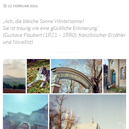
22. FEBRUAR 2026
„Ach, die bleiche Sonne Wintersonne!
Sie ist traurig wie eine glückliche Erinnerung.“
(Gustave Flaubert (1821 – 1880), französischer Erzähler
und Novellist)