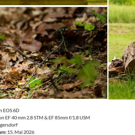
n EOS 6D
n EF 40 mm 2.8 STM & EF 85mm f/1.8 USM
gersdorf
um:
15. Mai 2026