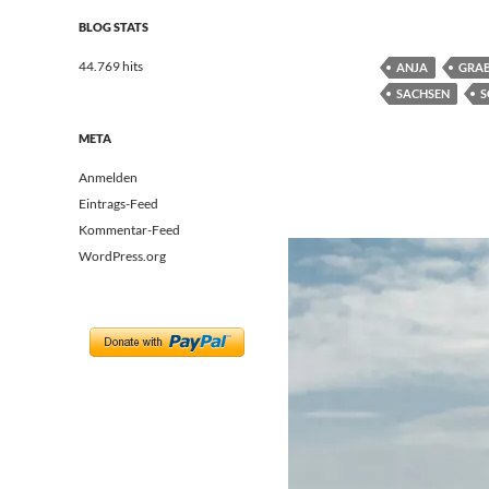
BLOG STATS
44.769 hits
ANJA
GRA
SACHSEN
S
META
Anmelden
Eintrags-Feed
Kommentar-Feed
WordPress.org