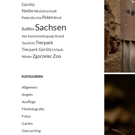
Görlitz
Neiße
Nikolaivorstadt
Polen
Peterskirche
Rind
Sachsen
Rollfilm
See
Sonnenuntergang
Strand
Tierpark
Tauchritz
Tierpark Görlitz
Urlaub
Zoo
Zgorzelec
Winter
KATEGORIEN
Allgemein
Angeln
Ausflüge
Filmfotografie
Fotos
Garten
Geocaching