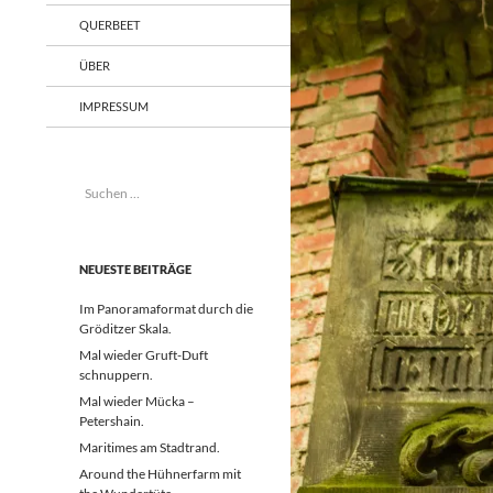
QUERBEET
ÜBER
IMPRESSUM
Suchen
nach:
NEUESTE BEITRÄGE
Im Panoramaformat durch die
Gröditzer Skala.
Mal wieder Gruft-Duft
schnuppern.
Mal wieder Mücka –
Petershain.
Maritimes am Stadtrand.
Around the Hühnerfarm mit