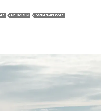
ORF
MAUSOLEUM
OBER-RENGERSDORF