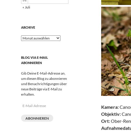
« Juli
ARCHIVE
Archive
BLOG VIA E-MAIL
ABONNIEREN
Gib Deine E-Mail-Adresse an,
um diesen Blog zu abonnieren
und Benachrichtigungen über
neue Beiträge via E-Mail zu
erhalten.
E-
Kamera:
Cano
Mail-
Objektiv:
Cano
Adresse
ABONNIEREN
Ort:
Ober-Ren
Aufnahmedat