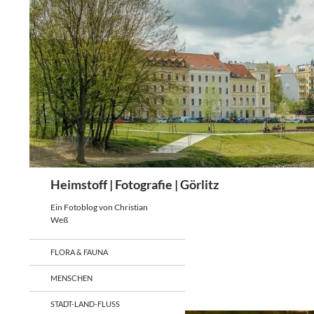
Zum
Inhalt
springen
Suchen
Heimstoff | Fotografie | Görlitz
Ein Fotoblog von Christian
Weß
FLORA & FAUNA
MENSCHEN
STADT-LAND-FLUSS