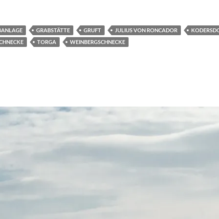
BANLAGE
GRABSTÄTTE
GRUFT
JULIUS VON RONCADOR
KODERSD
CHNECKE
TORGA
WEINBERGSCHNECKE