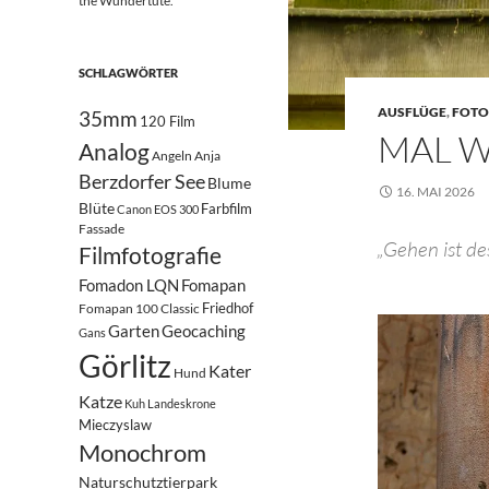
the Wundertüte.
SCHLAGWÖRTER
AUSFLÜGE
,
FOTO
35mm
120 Film
MAL W
Analog
Angeln
Anja
Berzdorfer See
Blume
16. MAI 2026
Blüte
Farbfilm
Canon EOS 300
Fassade
„Gehen ist de
Filmfotografie
Fomadon LQN
Fomapan
Friedhof
Fomapan 100 Classic
Garten
Geocaching
Gans
Görlitz
Kater
Hund
Katze
Kuh
Landeskrone
Mieczyslaw
Monochrom
Naturschutztierpark