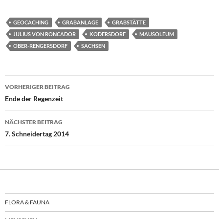
GEOCACHING
GRABANLAGE
GRABSTÄTTE
JULIUS VON RONCADOR
KODERSDORF
MAUSOLEUM
OBER-RENGERSDORF
SACHSEN
Beitragsnavigation
VORHERIGER BEITRAG
Ende der Regenzeit
NÄCHSTER BEITRAG
7. Schneidertag 2014
FLORA & FAUNA