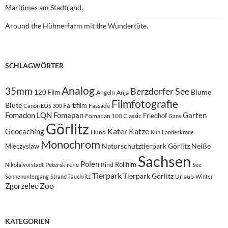
Maritimes am Stadtrand.
Around the Hühnerfarm mit the Wundertüte.
SCHLAGWÖRTER
Analog
35mm
Berzdorfer See
Blume
120 Film
Angeln
Anja
Filmfotografie
Blüte
Farbfilm
Fassade
Canon EOS 300
Fomadon LQN
Fomapan
Garten
Friedhof
Fomapan 100 Classic
Gans
Görlitz
Kater
Katze
Geocaching
Hund
Kuh
Landeskrone
Monochrom
Naturschutztierpark Görlitz
Neiße
Mieczyslaw
Sachsen
Polen
Rollfilm
Peterskirche
Rind
Nikolaivorstadt
See
Tierpark
Tierpark Görlitz
Urlaub
Sonnenuntergang
Strand
Tauchritz
Winter
Zoo
Zgorzelec
KATEGORIEN