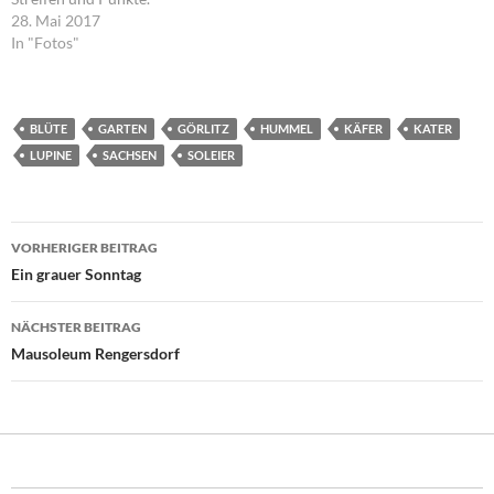
28. Mai 2017
In "Fotos"
BLÜTE
GARTEN
GÖRLITZ
HUMMEL
KÄFER
KATER
LUPINE
SACHSEN
SOLEIER
Beitragsnavigation
VORHERIGER BEITRAG
Ein grauer Sonntag
NÄCHSTER BEITRAG
Mausoleum Rengersdorf