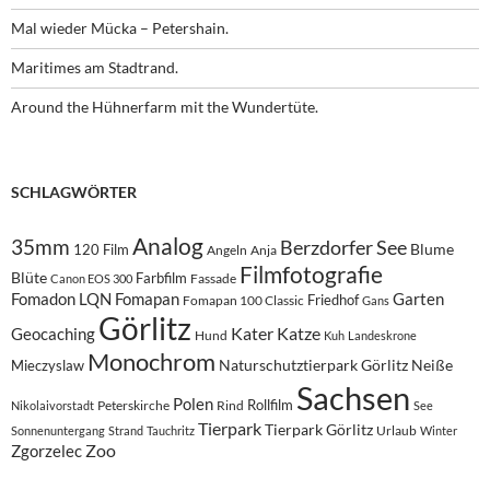
Mal wieder Mücka – Petershain.
Maritimes am Stadtrand.
Around the Hühnerfarm mit the Wundertüte.
SCHLAGWÖRTER
Analog
35mm
Berzdorfer See
Blume
120 Film
Angeln
Anja
Filmfotografie
Blüte
Farbfilm
Fassade
Canon EOS 300
Fomadon LQN
Fomapan
Garten
Friedhof
Fomapan 100 Classic
Gans
Görlitz
Kater
Katze
Geocaching
Hund
Kuh
Landeskrone
Monochrom
Naturschutztierpark Görlitz
Neiße
Mieczyslaw
Sachsen
Polen
Rollfilm
Peterskirche
Rind
Nikolaivorstadt
See
Tierpark
Tierpark Görlitz
Urlaub
Sonnenuntergang
Strand
Tauchritz
Winter
Zoo
Zgorzelec