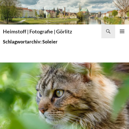
Zum
Inhalt
springen
Suchen
Heimstoff | Fotografie | Görlitz
PRIMÄR
Schlagwortarchiv: Soleier
MENÜ