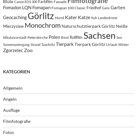
Filmfotografie
Blüte
Farbfilm
Fassade
Canon EOS 300
Fomadon LQN
Fomapan
Garten
Friedhof
Fomapan 100 Classic
Gans
Görlitz
Kater
Katze
Geocaching
Hund
Kuh
Landeskrone
Monochrom
Naturschutztierpark Görlitz
Neiße
Mieczyslaw
Sachsen
Polen
Rollfilm
Peterskirche
Rind
Nikolaivorstadt
See
Tierpark
Tierpark Görlitz
Urlaub
Sonnenuntergang
Strand
Tauchritz
Winter
Zoo
Zgorzelec
KATEGORIEN
Allgemein
Angeln
Ausflüge
Filmfotografie
Fotos