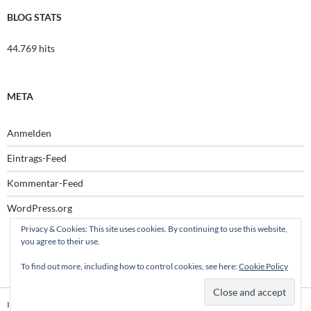
BLOG STATS
44.769 hits
META
Anmelden
Eintrags-Feed
Kommentar-Feed
WordPress.org
Privacy & Cookies: This site uses cookies. By continuing to use this website,
you agree to their use.
To find out more, including how to control cookies, see here:
Cookie Policy
Impressum
Stolz präsentiert von WordPress