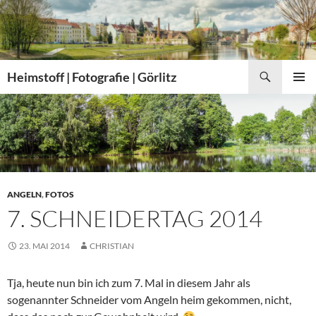
Zum
Inhalt
springen
Suchen
Heimstoff | Fotografie | Görlitz
PRIMÄR
MENÜ
ANGELN
,
FOTOS
7. SCHNEIDERTAG 2014
23. MAI 2014
CHRISTIAN
Tja, heute nun bin ich zum 7. Mal in diesem Jahr als
sogenannter Schneider vom Angeln heim gekommen, nicht,