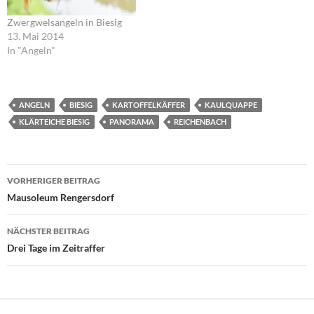
Zwergwelsangeln in Biesig
13. Mai 2014
In "Angeln"
ANGELN
BIESIG
KARTOFFELKÄFFER
KAULQUAPPE
KLÄRTEICHE BIESIG
PANORAMA
REICHENBACH
Beitragsnavigation
VORHERIGER BEITRAG
Mausoleum Rengersdorf
NÄCHSTER BEITRAG
Drei Tage im Zeitraffer