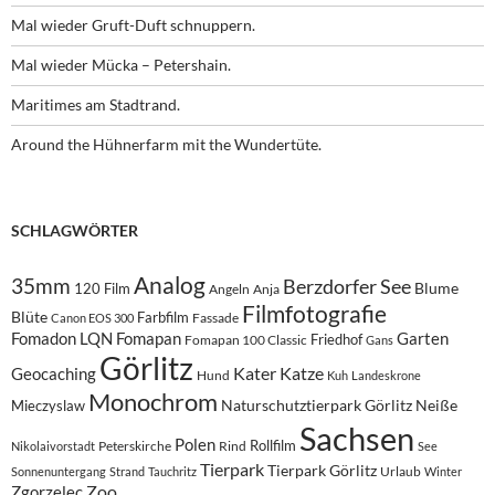
Mal wieder Gruft-Duft schnuppern.
Mal wieder Mücka – Petershain.
Maritimes am Stadtrand.
Around the Hühnerfarm mit the Wundertüte.
SCHLAGWÖRTER
Analog
35mm
Berzdorfer See
Blume
120 Film
Angeln
Anja
Filmfotografie
Blüte
Farbfilm
Fassade
Canon EOS 300
Fomadon LQN
Fomapan
Garten
Friedhof
Fomapan 100 Classic
Gans
Görlitz
Kater
Katze
Geocaching
Hund
Kuh
Landeskrone
Monochrom
Naturschutztierpark Görlitz
Neiße
Mieczyslaw
Sachsen
Polen
Rollfilm
Peterskirche
Rind
Nikolaivorstadt
See
Tierpark
Tierpark Görlitz
Urlaub
Sonnenuntergang
Strand
Tauchritz
Winter
Zoo
Zgorzelec