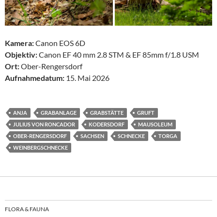
Kamera:
Canon EOS 6D
Objektiv:
Canon EF 40 mm 2.8 STM & EF 85mm f/1.8 USM
Ort:
Ober-Rengersdorf
Aufnahmedatum:
15. Mai 2026
ANJA
GRABANLAGE
GRABSTÄTTE
GRUFT
JULIUS VON RONCADOR
KODERSDORF
MAUSOLEUM
OBER-RENGERSDORF
SACHSEN
SCHNECKE
TORGA
WEINBERGSCHNECKE
FLORA & FAUNA