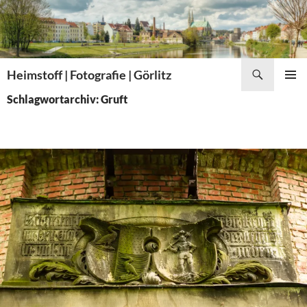
Zum
Inhalt
springen
Suchen
Heimstoff | Fotografie | Görlitz
PRIMÄR
Schlagwortarchiv: Gruft
MENÜ