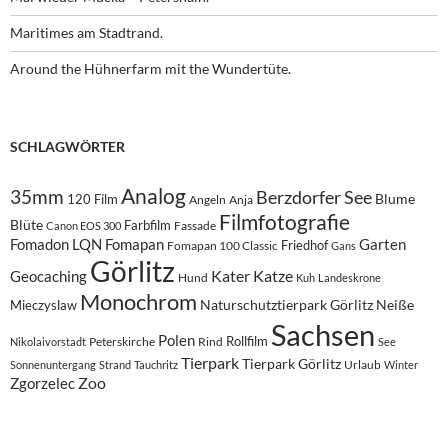
Maritimes am Stadtrand.
Around the Hühnerfarm mit the Wundertüte.
SCHLAGWÖRTER
Analog
35mm
Berzdorfer See
Blume
120 Film
Angeln
Anja
Filmfotografie
Blüte
Farbfilm
Fassade
Canon EOS 300
Fomadon LQN
Fomapan
Garten
Friedhof
Fomapan 100 Classic
Gans
Görlitz
Kater
Katze
Geocaching
Hund
Kuh
Landeskrone
Monochrom
Naturschutztierpark Görlitz
Neiße
Mieczyslaw
Sachsen
Polen
Rollfilm
Peterskirche
Rind
Nikolaivorstadt
See
Tierpark
Tierpark Görlitz
Urlaub
Sonnenuntergang
Strand
Tauchritz
Winter
Zoo
Zgorzelec