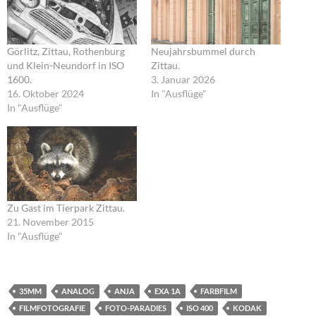
Görlitz, Zittau, Rothenburg
Neujahrsbummel durch
und Klein-Neundorf in ISO
Zittau.
1600.
3. Januar 2026
16. Oktober 2024
In "Ausflüge"
In "Ausflüge"
Zu Gast im Tierpark Zittau.
21. November 2015
In "Ausflüge"
35MM
ANALOG
ANJA
EXA 1A
FARBFILM
FILMFOTOGRAFIE
FOTO-PARADIES
ISO 400
KODAK