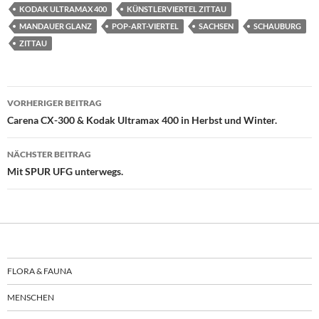
KODAK ULTRAMAX 400
KÜNSTLERVIERTEL ZITTAU
MANDAUER GLANZ
POP-ART-VIERTEL
SACHSEN
SCHAUBURG
ZITTAU
Beitragsnavigation
VORHERIGER BEITRAG
Carena CX-300 & Kodak Ultramax 400 in Herbst und Winter.
NÄCHSTER BEITRAG
Mit SPUR UFG unterwegs.
FLORA & FAUNA
MENSCHEN