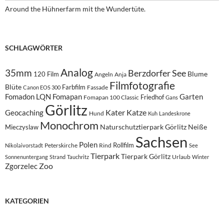
Around the Hühnerfarm mit the Wundertüte.
SCHLAGWÖRTER
Analog
35mm
Berzdorfer See
Blume
120 Film
Angeln
Anja
Filmfotografie
Blüte
Farbfilm
Fassade
Canon EOS 300
Fomadon LQN
Fomapan
Garten
Friedhof
Fomapan 100 Classic
Gans
Görlitz
Kater
Katze
Geocaching
Hund
Kuh
Landeskrone
Monochrom
Naturschutztierpark Görlitz
Neiße
Mieczyslaw
Sachsen
Polen
Rollfilm
Peterskirche
Rind
Nikolaivorstadt
See
Tierpark
Tierpark Görlitz
Urlaub
Sonnenuntergang
Strand
Tauchritz
Winter
Zoo
Zgorzelec
KATEGORIEN