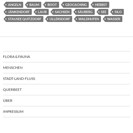
ANGELN
BAUM
BOOT
GEOCACHING
HERBST
JÄNKENDORF
LAUB
SACHSEN
SÄUBERG
SEE
SILO
STAUSEE QUITZDORF
ULLERSDORF
WALDHUFEN
WASSER
FLORA & FAUNA
MENSCHEN
STADT-LAND-FLUSS
QUERBEET
ÜBER
IMPRESSUM