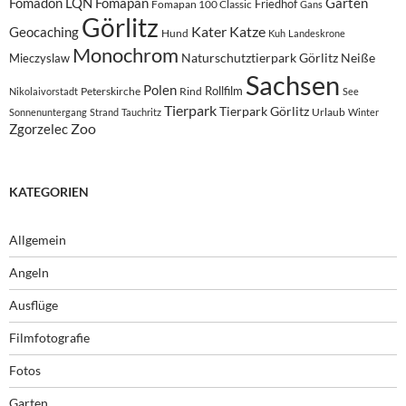
Fomadon LQN
Fomapan
Garten
Friedhof
Fomapan 100 Classic
Gans
Görlitz
Kater
Katze
Geocaching
Hund
Kuh
Landeskrone
Monochrom
Naturschutztierpark Görlitz
Neiße
Mieczyslaw
Sachsen
Polen
Rollfilm
Peterskirche
Rind
Nikolaivorstadt
See
Tierpark
Tierpark Görlitz
Urlaub
Sonnenuntergang
Strand
Tauchritz
Winter
Zoo
Zgorzelec
KATEGORIEN
Allgemein
Angeln
Ausflüge
Filmfotografie
Fotos
Garten