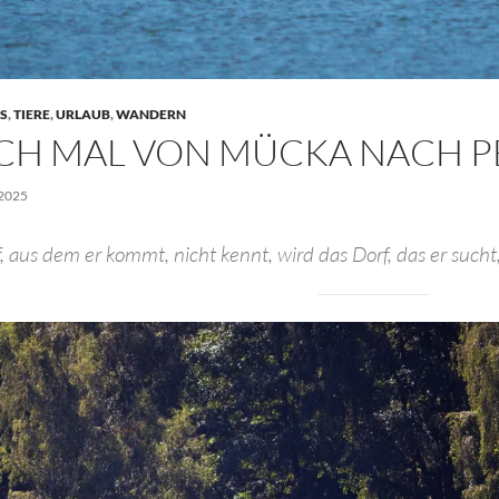
S
,
TIERE
,
URLAUB
,
WANDERN
CH MAL VON MÜCKA NACH P
2025
, aus dem er kommt, nicht kennt, wird das Dorf, das er sucht,