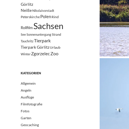
Görlitz
Neiße
Nikolaivorstadt
Polen
Peterskirche
Rind
Sachsen
Rollfilm
See
Sonnenuntergang
Strand
Tierpark
Tauchritz
Tierpark Görlitz
Urlaub
Zoo
Zgorzelec
Winter
KATEGORIEN
Allgemein
Angeln
Ausflüge
Filmfotografie
Fotos
Garten
Geocaching