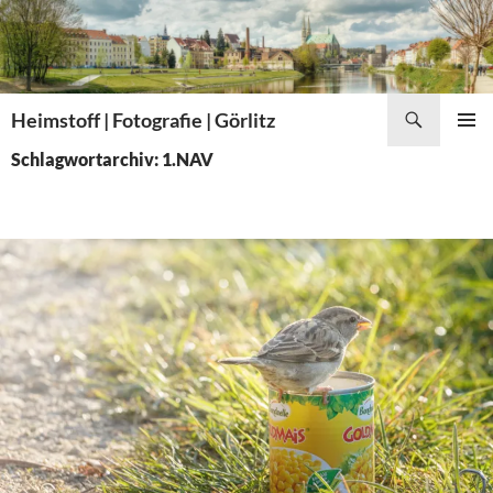
Zum
Inhalt
springen
Suchen
Heimstoff | Fotografie | Görlitz
PRIMÄR
Schlagwortarchiv: 1.NAV
MENÜ