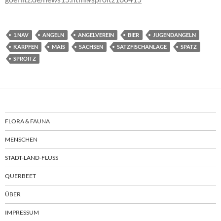
1.NAV
ANGELN
ANGELVEREIN
BIER
JUGENDANGELN
KARPFEN
MAIS
SACHSEN
SATZFISCHANLAGE
SPATZ
SPROITZ
FLORA & FAUNA
MENSCHEN
STADT-LAND-FLUSS
QUERBEET
ÜBER
IMPRESSUM