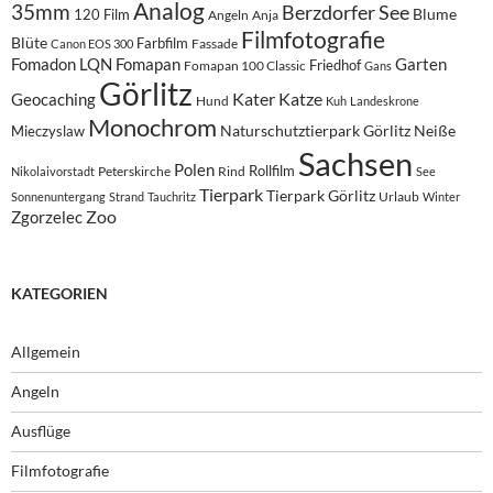
Analog
35mm
Berzdorfer See
Blume
120 Film
Angeln
Anja
Filmfotografie
Blüte
Farbfilm
Fassade
Canon EOS 300
Fomadon LQN
Fomapan
Garten
Friedhof
Fomapan 100 Classic
Gans
Görlitz
Kater
Katze
Geocaching
Hund
Kuh
Landeskrone
Monochrom
Naturschutztierpark Görlitz
Neiße
Mieczyslaw
Sachsen
Polen
Rollfilm
Peterskirche
Rind
Nikolaivorstadt
See
Tierpark
Tierpark Görlitz
Urlaub
Sonnenuntergang
Strand
Tauchritz
Winter
Zoo
Zgorzelec
KATEGORIEN
Allgemein
Angeln
Ausflüge
Filmfotografie