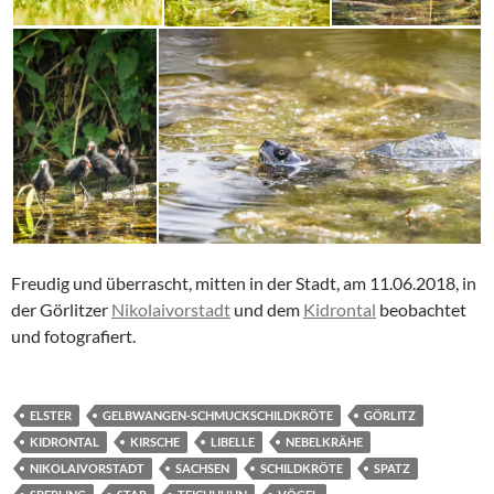
Freudig und überrascht, mitten in der Stadt, am 11.06.2018, in
der Görlitzer
Nikolaivorstadt
und dem
Kidrontal
beobachtet
und fotografiert.
ELSTER
GELBWANGEN-SCHMUCKSCHILDKRÖTE
GÖRLITZ
KIDRONTAL
KIRSCHE
LIBELLE
NEBELKRÄHE
NIKOLAIVORSTADT
SACHSEN
SCHILDKRÖTE
SPATZ