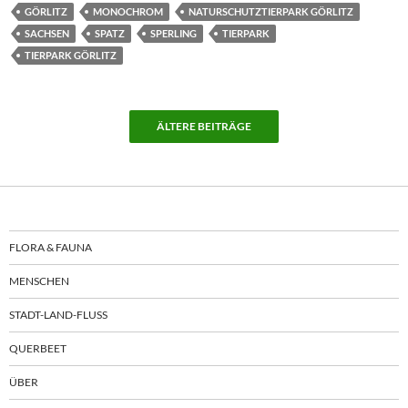
GÖRLITZ
MONOCHROM
NATURSCHUTZTIERPARK GÖRLITZ
SACHSEN
SPATZ
SPERLING
TIERPARK
TIERPARK GÖRLITZ
ÄLTERE BEITRÄGE
FLORA & FAUNA
MENSCHEN
STADT-LAND-FLUSS
QUERBEET
ÜBER