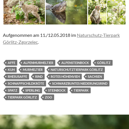
Aufgenommen am 11./12.05.2018 im
Naturschutz-Tierpark
Görlitz-Zgorzelec
.
AFFE
ALPENMURMELTIER
ALPENSTEINBOCK
GÖRLITZ
KUH
MURMELTIER
NATURSCHUTZTIERPARK GÖRLITZ
RHESUSAFFE
RIND
ROTES HÖHENVIEH
SACHSEN
SCHNAPPSCHILDKRÖTE
SCHWARZBUNTES NIEDERUNGSRIND
SPATZ
SPERLING
STEINBOCK
TIERPARK
TIERPARK GÖRLITZ
ZOO