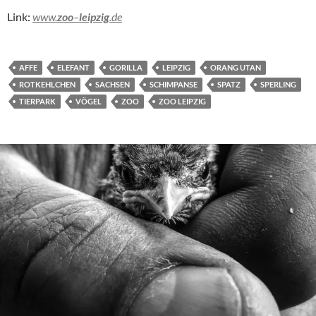
Link:
www.
zoo
–
leipzig
.de
AFFE
ELEFANT
GORILLA
LEIPZIG
ORANG UTAN
ROTKEHLCHEN
SACHSEN
SCHIMPANSE
SPATZ
SPERLING
TIERPARK
VÖGEL
ZOO
ZOO LEIPZIG