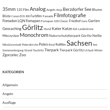
Analog
35mm
Berzdorfer See
Blume
120 Film
Angeln
Anja
Filmfotografie
Blüte
Farbfilm
Fassade
Canon EOS 300
Fomadon LQN
Fomapan
Garten
Friedhof
Fomapan 100 Classic
Gans
Görlitz
Kater
Katze
Geocaching
Hund
Kuh
Landeskrone
Monochrom
Naturschutztierpark Görlitz
Neiße
Mieczyslaw
Sachsen
Polen
Rollfilm
Peterskirche
Rind
Nikolaivorstadt
See
Tierpark
Tierpark Görlitz
Urlaub
Sonnenuntergang
Strand
Tauchritz
Winter
Zoo
Zgorzelec
KATEGORIEN
Allgemein
Angeln
Ausflüge