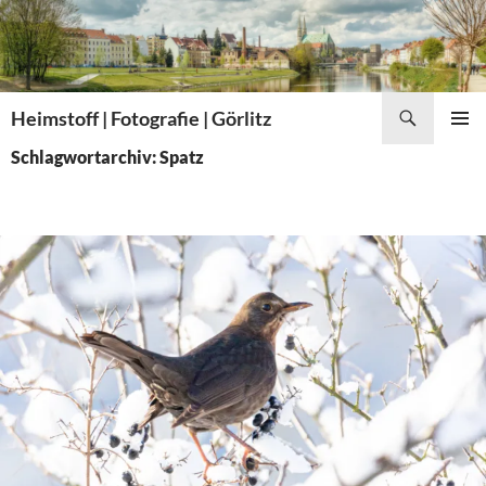
Zum
Inhalt
springen
Suchen
Heimstoff | Fotografie | Görlitz
PRIMÄR
Schlagwortarchiv: Spatz
MENÜ