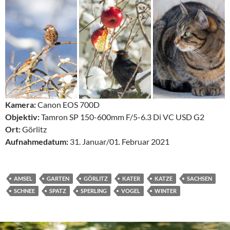
Kamera:
Canon EOS 700D
Objektiv:
Tamron SP 150-600mm F/5-6.3 Di VC USD G2
Ort:
Görlitz
Aufnahmedatum:
31. Januar/01. Februar 2021
AMSEL
GARTEN
GÖRLITZ
KATER
KATZE
SACHSEN
SCHNEE
SPATZ
SPERLING
VOGEL
WINTER