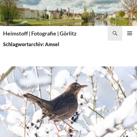
Zum
Inhalt
springen
Suchen
Heimstoff | Fotografie | Görlitz
PRIMÄR
Schlagwortarchiv: Amsel
MENÜ