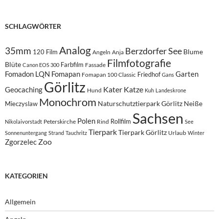
SCHLAGWÖRTER
Analog
35mm
Berzdorfer See
Blume
120 Film
Angeln
Anja
Filmfotografie
Blüte
Farbfilm
Fassade
Canon EOS 300
Fomadon LQN
Fomapan
Garten
Friedhof
Fomapan 100 Classic
Gans
Görlitz
Kater
Katze
Geocaching
Hund
Kuh
Landeskrone
Monochrom
Naturschutztierpark Görlitz
Neiße
Mieczyslaw
Sachsen
Polen
Rollfilm
Peterskirche
Rind
Nikolaivorstadt
See
Tierpark
Tierpark Görlitz
Urlaub
Sonnenuntergang
Strand
Tauchritz
Winter
Zoo
Zgorzelec
KATEGORIEN
Allgemein