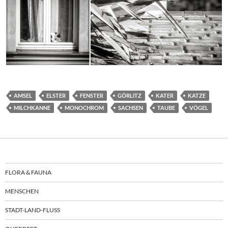
AMSEL
ELSTER
FENSTER
GÖRLITZ
KATER
KATZE
MILCHKANNE
MONOCHROM
SACHSEN
TAUBE
VÖGEL
FLORA & FAUNA
MENSCHEN
STADT-LAND-FLUSS