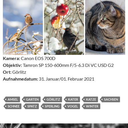
Kamera:
Canon EOS 700D
Objektiv:
Tamron SP 150-600mm F/5-6.3 Di VC USD G2
Ort:
Görlitz
Aufnahmedatum:
31. Januar/01. Februar 2021
AMSEL
GARTEN
GÖRLITZ
KATER
KATZE
SACHSEN
SCHNEE
SPATZ
SPERLING
VOGEL
WINTER