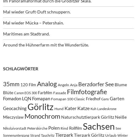
Im Panoramaformat durch die Gröditzer Skala.
Mal wieder Gruft-Duft schnuppern.
Mal wieder Mücka – Petershain.
Maritimes am Stadtrand.
Around the Hühnerfarm mit the Wundertüte.
SCHLAGWÖRTER
Analog
35mm
Berzdorfer See
Blume
120 Film
Angeln
Anja
Filmfotografie
Blüte
Farbfilm
Fassade
Canon EOS 300
Fomadon LQN
Fomapan
Garten
Friedhof
Fomapan 100 Classic
Gans
Görlitz
Kater
Katze
Geocaching
Hund
Kuh
Landeskrone
Monochrom
Naturschutztierpark Görlitz
Neiße
Mieczyslaw
Sachsen
Polen
Rollfilm
Peterskirche
Rind
Nikolaivorstadt
See
Tierpark
Tierpark Görlitz
Urlaub
Sonnenuntergang
Strand
Tauchritz
Winter