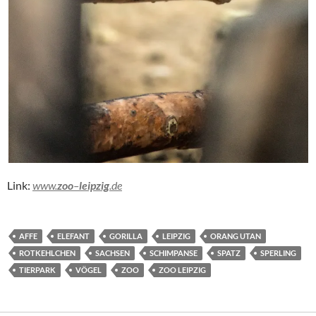
Link:
www.
zoo
–
leipzig
.de
AFFE
ELEFANT
GORILLA
LEIPZIG
ORANG UTAN
ROTKEHLCHEN
SACHSEN
SCHIMPANSE
SPATZ
SPERLING
TIERPARK
VÖGEL
ZOO
ZOO LEIPZIG