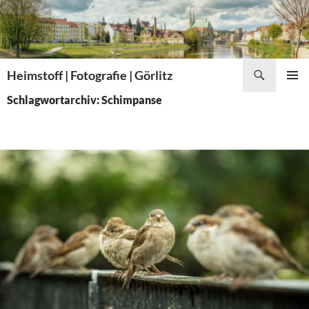
Zum
Inhalt
springen
Suchen
Heimstoff | Fotografie | Görlitz
PRIMÄR
Schlagwortarchiv: Schimpanse
MENÜ