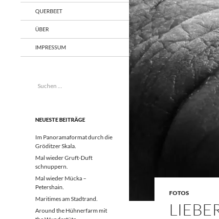
QUERBEET
ÜBER
IMPRESSUM
Suchen
nach:
NEUESTE BEITRÄGE
Im Panoramaformat durch die
Gröditzer Skala.
Mal wieder Gruft-Duft
schnuppern.
Mal wieder Mücka –
Petershain.
FOTOS
Maritimes am Stadtrand.
LIEBE
Around the Hühnerfarm mit