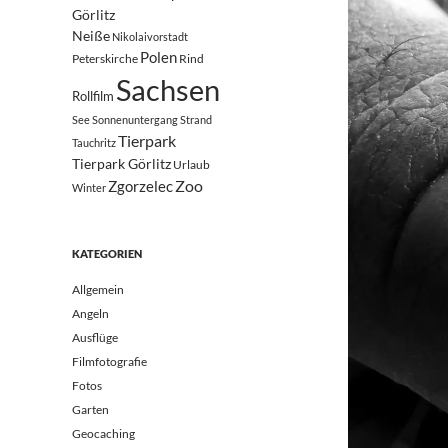
Görlitz
Neiße
Nikolaivorstadt
Polen
Peterskirche
Rind
Sachsen
Rollfilm
See
Sonnenuntergang
Strand
Tierpark
Tauchritz
Tierpark Görlitz
Urlaub
Zoo
Zgorzelec
Winter
KATEGORIEN
Allgemein
Angeln
Ausflüge
Filmfotografie
Fotos
Garten
Geocaching