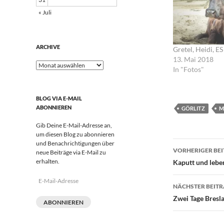
« Juli
ARCHIVE
Gretel, Heidi, ES
13. Mai 2018
Archive
In "Fotos"
BLOG VIA E-MAIL
ABONNIEREN
GÖRLITZ
M
Gib Deine E-Mail-Adresse an,
um diesen Blog zu abonnieren
Beitrags
und Benachrichtigungen über
VORHERIGER BE
neue Beiträge via E-Mail zu
erhalten.
Kaputt und lebe
E-
NÄCHSTER BEIT
Mail-
Adresse
Zwei Tage Bres
ABONNIEREN