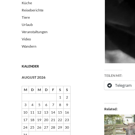
Küche
Reiseberichte
Tiere
Urlaub
Veranstaltungen
Video
Wandern
KALENDER
TEILEN MIT:
AUGUST 2026
Telegram
M
D
M
D
F
S
S
1
2
3
4
5
6
7
8
9
Related
10
11
12
13
14
15
16
17
18
19
20
21
22
23
24
25
26
27
28
29
30
31