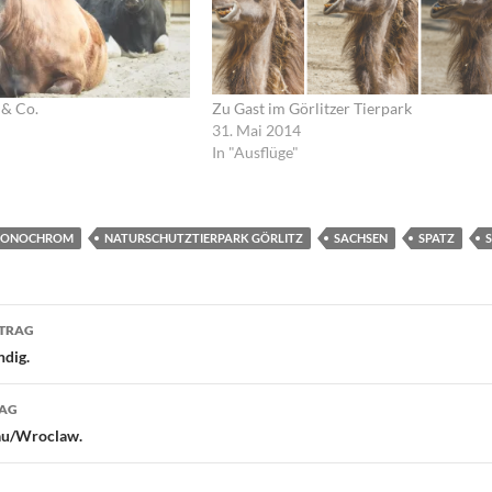
 & Co.
Zu Gast im Görlitzer Tierpark
31. Mai 2014
In "Ausflüge"
ONOCHROM
NATURSCHUTZTIERPARK GÖRLITZ
SACHSEN
SPATZ
navigation
ITRAG
ndig.
RAG
lau/Wroclaw.