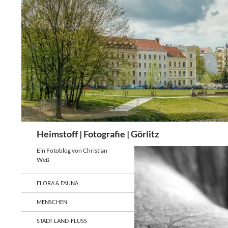
Zum
Inhalt
springen
Suchen
Heimstoff | Fotografie | Görlitz
Ein Fotoblog von Christian
Weß
FLORA & FAUNA
MENSCHEN
STADT-LAND-FLUSS