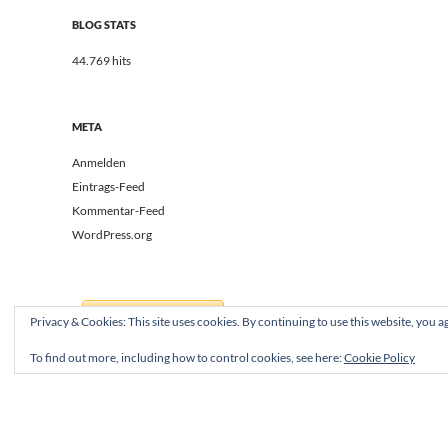
BLOG STATS
44.769 hits
META
Anmelden
Eintrags-Feed
Kommentar-Feed
WordPress.org
Privacy & Cookies: This site uses cookies. By continuing to use this website, you ag
To find out more, including how to control cookies, see here:
Cookie Policy