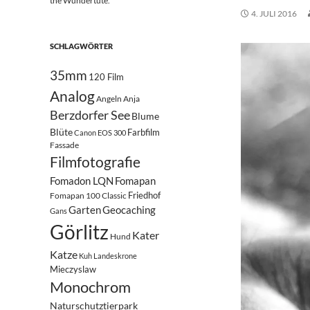
the Wundertüte.
4. JULI 2016
SCHLAGWÖRTER
35mm
120 Film
Analog
Angeln
Anja
Berzdorfer See
Blume
Blüte
Farbfilm
Canon EOS 300
Fassade
Filmfotografie
Fomadon LQN
Fomapan
Friedhof
Fomapan 100 Classic
Garten
Geocaching
Gans
Görlitz
Kater
Hund
Katze
Kuh
Landeskrone
Mieczyslaw
Monochrom
Naturschutztierpark