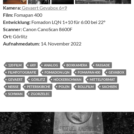
Kamera:
Gevaert Gevabox 6×9
Film:
Fomapan 400
Entwicklung:
Fomadon LQN 1+10 für 6:00 bei 22°
Scanner:
Canon CanoScan 8600F
Ort:
Görlitz
Aufnahmedatum:
14. November 2022
120 FILM
6X9
ANALOG
BOXKAMERA
FASSADE
FILMFOTOGRAFIE
FOMADON LQN
FOMAPAN 400
GEVABOX
GEVAERT
GÖRLITZ
HÖCKERSCHWAN
MITTELFORMAT
NEISSE
PETERSKIRCHE
POLEN
ROLLFILM
SACHSEN
SCHWAN
ZGORZELEC