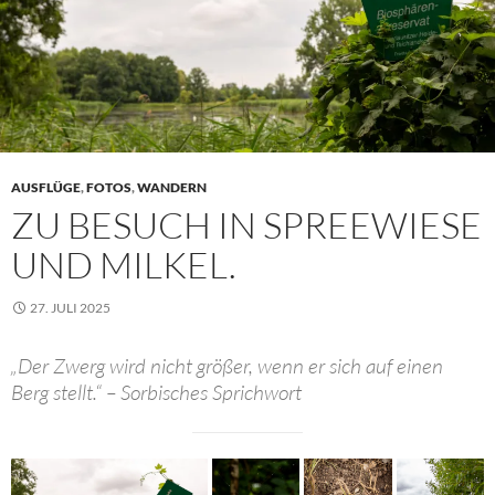
AUSFLÜGE
,
FOTOS
,
WANDERN
ZU BESUCH IN SPREEWIESE
UND MILKEL.
27. JULI 2025
„Der Zwerg wird nicht größer, wenn er sich auf einen
Berg stellt.“ – Sorbisches Sprichwort