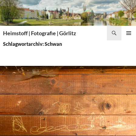
Zum
Inhalt
springen
Suchen
Heimstoff | Fotografie | Görlitz
PRIMÄR
Schlagwortarchiv: Schwan
MENÜ