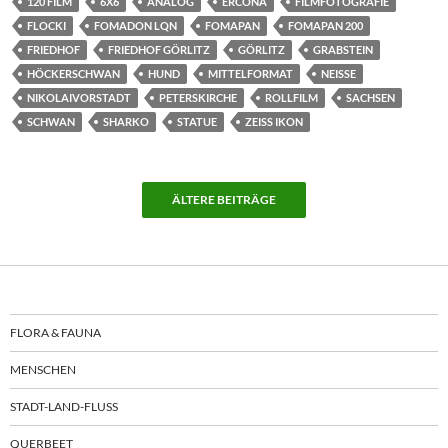
120 FILM
6X6
ANALOG
ERCONA
FILMFOTOGRAFIE
FLOCKI
FOMADON LQN
FOMAPAN
FOMAPAN 200
FRIEDHOF
FRIEDHOF GÖRLITZ
GÖRLITZ
GRABSTEIN
HÖCKERSCHWAN
HUND
MITTELFORMAT
NEISSE
NIKOLAIVORSTADT
PETERSKIRCHE
ROLLFILM
SACHSEN
SCHWAN
SHARKO
STATUE
ZEISS IKON
ÄLTERE BEITRÄGE
FLORA & FAUNA
MENSCHEN
STADT-LAND-FLUSS
QUERBEET