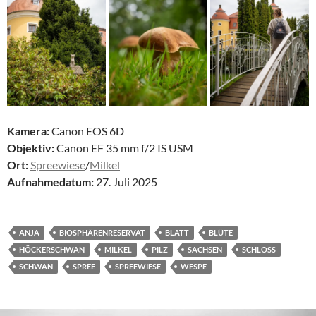
Kamera:
Canon EOS 6D
Objektiv:
Canon EF 35 mm f/2 IS USM
Ort:
Spreewiese
/
Milkel
Aufnahmedatum:
27. Juli 2025
ANJA
BIOSPHÄRENRESERVAT
BLATT
BLÜTE
HÖCKERSCHWAN
MILKEL
PILZ
SACHSEN
SCHLOSS
SCHWAN
SPREE
SPREEWIESE
WESPE