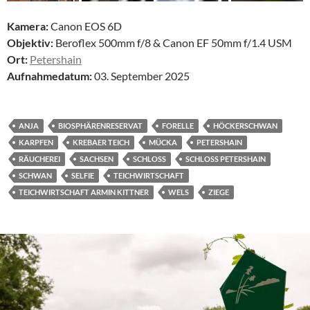
Kamera:
Canon EOS 6D
Objektiv:
Beroflex 500mm f/8 & Canon EF 50mm f/1.4 USM
Ort:
Petershain
Aufnahmedatum:
03. September 2025
ANJA
BIOSPHÄRENRESERVAT
FORELLE
HÖCKERSCHWAN
KARPFEN
KREBAER TEICH
MÜCKA
PETERSHAIN
RÄUCHEREI
SACHSEN
SCHLOSS
SCHLOSS PETERSHAIN
SCHWAN
SELFIE
TEICHWIRTSCHAFT
TEICHWIRTSCHAFT ARMIN KITTNER
WELS
ZIEGE