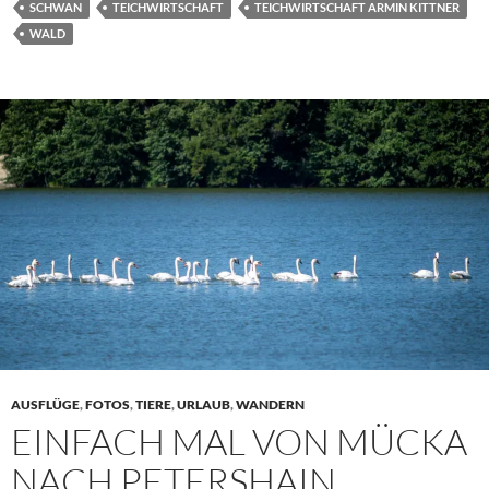
SCHWAN
TEICHWIRTSCHAFT
TEICHWIRTSCHAFT ARMIN KITTNER
WALD
AUSFLÜGE
,
FOTOS
,
TIERE
,
URLAUB
,
WANDERN
EINFACH MAL VON MÜCKA
NACH PETERSHAIN.