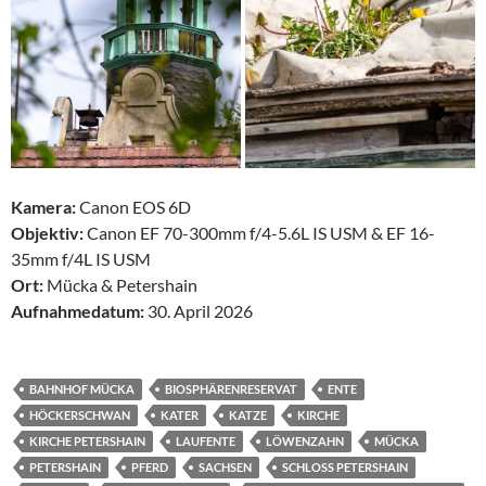
Kamera:
Canon EOS 6D
Objektiv:
Canon EF 70-300mm f/4-5.6L IS USM & EF 16-
35mm f/4L IS USM
Ort:
Mücka & Petershain
Aufnahmedatum:
30. April 2026
BAHNHOF MÜCKA
BIOSPHÄRENRESERVAT
ENTE
HÖCKERSCHWAN
KATER
KATZE
KIRCHE
KIRCHE PETERSHAIN
LAUFENTE
LÖWENZAHN
MÜCKA
PETERSHAIN
PFERD
SACHSEN
SCHLOSS PETERSHAIN