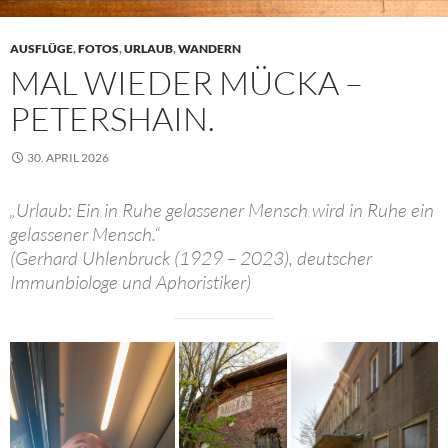
AUSFLÜGE
,
FOTOS
,
URLAUB
,
WANDERN
MAL WIEDER MÜCKA –
PETERSHAIN.
30. APRIL 2026
„Urlaub: Ein in Ruhe gelassener Mensch wird in Ruhe ein
gelassener Mensch.“
(Gerhard Uhlenbruck (1929 – 2023), deutscher
Immunbiologe und Aphoristiker)