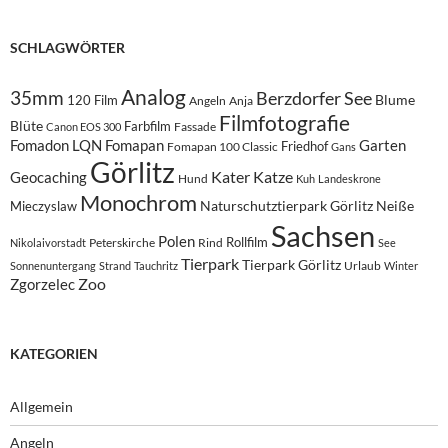
SCHLAGWÖRTER
Analog
35mm
Berzdorfer See
Blume
120 Film
Angeln
Anja
Filmfotografie
Blüte
Farbfilm
Fassade
Canon EOS 300
Fomadon LQN
Fomapan
Garten
Friedhof
Fomapan 100 Classic
Gans
Görlitz
Kater
Katze
Geocaching
Hund
Kuh
Landeskrone
Monochrom
Naturschutztierpark Görlitz
Neiße
Mieczyslaw
Sachsen
Polen
Rollfilm
Peterskirche
Rind
Nikolaivorstadt
See
Tierpark
Tierpark Görlitz
Urlaub
Sonnenuntergang
Strand
Tauchritz
Winter
Zoo
Zgorzelec
KATEGORIEN
Allgemein
Angeln