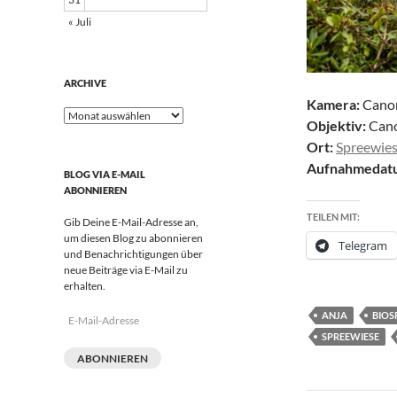
« Juli
ARCHIVE
Kamera:
Cano
Archive
Objektiv:
Cano
Ort:
Spreewie
Aufnahmedat
BLOG VIA E-MAIL
ABONNIEREN
TEILEN MIT:
Gib Deine E-Mail-Adresse an,
um diesen Blog zu abonnieren
Telegram
und Benachrichtigungen über
neue Beiträge via E-Mail zu
erhalten.
ANJA
BIOS
E-
Mail-
SPREEWIESE
Adresse
ABONNIEREN