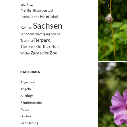
Görlitz
Neiße
Nikolaivorstadt
Polen
Peterskirche
Rind
Sachsen
Rollfilm
See
Sonnenuntergang
Strand
Tierpark
Tauchritz
Tierpark Görlitz
Urlaub
Zoo
Zgorzelec
Winter
KATEGORIEN
Allgemein
Angeln
Ausflüge
Filmfotografie
Fotos
Garten
Geocaching