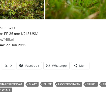
n EOS 6D
n EF 35 mm f/2 IS USM
se
/
Milkel
um:
27. Juli 2025
X
Facebook
WhatsApp
Mehr
PHÄRENRESERVAT
BLATT
BLÜTE
HÖCKERSCHWAN
MILKEL
PI
WESPE