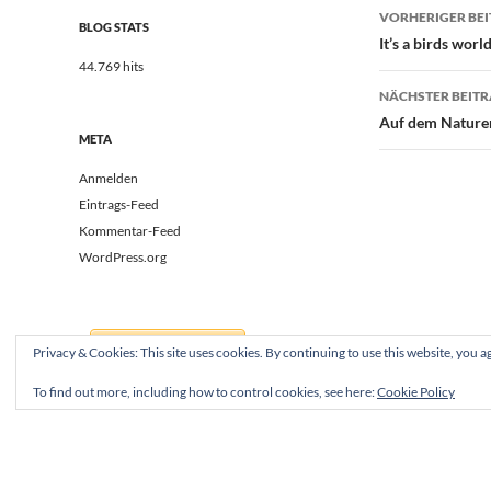
Beitrags
VORHERIGER BE
BLOG STATS
It’s a birds world
44.769 hits
NÄCHSTER BEIT
Auf dem Naturer
META
Anmelden
Eintrags-Feed
Kommentar-Feed
WordPress.org
Privacy & Cookies: This site uses cookies. By continuing to use this website, you ag
To find out more, including how to control cookies, see here:
Cookie Policy