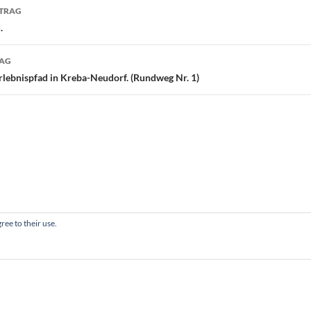
navigation
ITRAG
.
RAG
lebnispfad in Kreba-Neudorf. (Rundweg Nr. 1)
ree to their use.