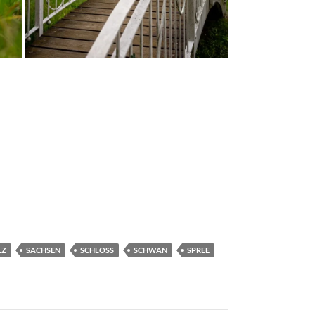
LZ
SACHSEN
SCHLOSS
SCHWAN
SPREE