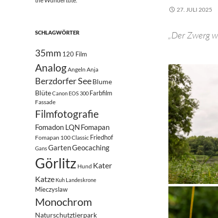
the Wundertüte.
27. JULI 2025
SCHLAGWÖRTER
„Der Zwerg wi
35mm
120 Film
Analog
Angeln
Anja
Berzdorfer See
Blume
Blüte
Farbfilm
Canon EOS 300
Fassade
Filmfotografie
Fomadon LQN
Fomapan
Friedhof
Fomapan 100 Classic
Garten
Geocaching
Gans
Görlitz
Kater
Hund
Katze
Kuh
Landeskrone
Mieczyslaw
Monochrom
Naturschutztierpark