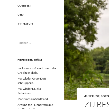
QUERBEET
ÜBER
IMPRESSUM
Suchen
nach:
NEUESTE BEITRÄGE
Im Panoramaformat durch die
Gröditzer Skala.
Mal wieder Gruft-Duft
schnuppern.
Mal wieder Mücka –
Petershain.
AUSFLÜGE
,
FOTO
Maritimes am Stadtrand.
ZU BE
Around the Hühnerfarm mit