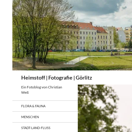
Zum
Inhalt
springen
Suchen
Heimstoff | Fotografie | Görlitz
Ein Fotoblog von Christian
Weß
FLORA & FAUNA
MENSCHEN
STADT-LAND-FLUSS