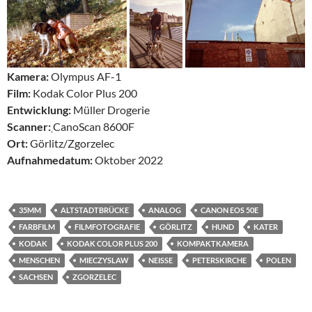
Kamera:
Olympus AF-1
Film:
Kodak Color Plus 200
Entwicklung:
Müller Drogerie
Scanner:
CanoScan 8600F
Ort:
Görlitz/Zgorzelec
Aufnahmedatum:
Oktober 2022
35MM
ALTSTADTBRÜCKE
ANALOG
CANON EOS 50E
FARBFILM
FILMFOTOGRAFIE
GÖRLITZ
HUND
KATER
KODAK
KODAK COLOR PLUS 200
KOMPAKTKAMERA
MENSCHEN
MIECZYSLAW
NEISSE
PETERSKIRCHE
POLEN
SACHSEN
ZGORZELEC