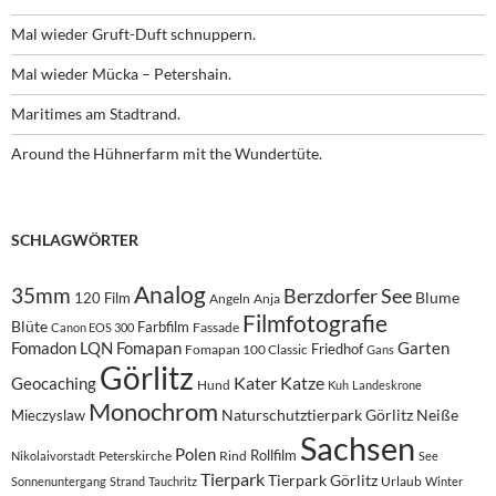
Mal wieder Gruft-Duft schnuppern.
Mal wieder Mücka – Petershain.
Maritimes am Stadtrand.
Around the Hühnerfarm mit the Wundertüte.
SCHLAGWÖRTER
Analog
35mm
Berzdorfer See
Blume
120 Film
Angeln
Anja
Filmfotografie
Blüte
Farbfilm
Fassade
Canon EOS 300
Fomadon LQN
Fomapan
Garten
Friedhof
Fomapan 100 Classic
Gans
Görlitz
Kater
Katze
Geocaching
Hund
Kuh
Landeskrone
Monochrom
Naturschutztierpark Görlitz
Neiße
Mieczyslaw
Sachsen
Polen
Rollfilm
Peterskirche
Rind
Nikolaivorstadt
See
Tierpark
Tierpark Görlitz
Urlaub
Sonnenuntergang
Strand
Tauchritz
Winter