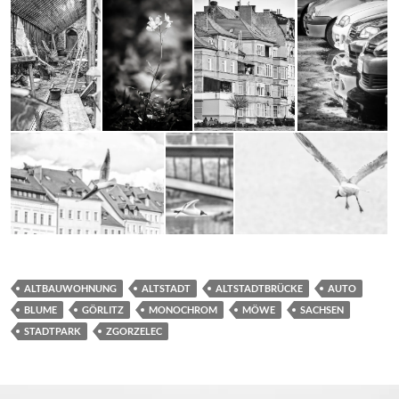
ALTBAUWOHNUNG
ALTSTADT
ALTSTADTBRÜCKE
AUTO
BLUME
GÖRLITZ
MONOCHROM
MÖWE
SACHSEN
STADTPARK
ZGORZELEC