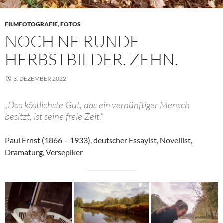
FILMFOTOGRAFIE
,
FOTOS
NOCH NE RUNDE
HERBSTBILDER. ZEHN.
3. DEZEMBER 2022
„Das köstlichste Gut, das ein vernünftiger Mensch
besitzt, ist seine freie Zeit.“
Paul Ernst (1866 – 1933), deutscher Essayist, Novellist,
Dramaturg, Versepiker