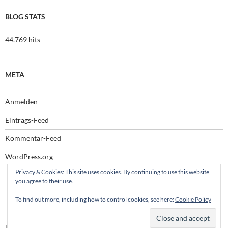
BLOG STATS
44.769 hits
META
Anmelden
Eintrags-Feed
Kommentar-Feed
WordPress.org
Privacy & Cookies: This site uses cookies. By continuing to use this website,
you agree to their use.
To find out more, including how to control cookies, see here:
Cookie Policy
Impressum
Stolz präsentiert von WordPress