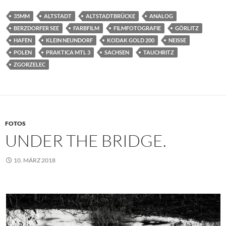
35MM
ALTSTADT
ALTSTADTBRÜCKE
ANALOG
BERZDORFER SEE
FARBFILM
FILMFOTOGRAFIE
GÖRLITZ
HAFEN
KLEIN NEUNDORF
KODAK GOLD 200
NEISSE
POLEN
PRAKTICA MTL 3
SACHSEN
TAUCHRITZ
ZGORZELEC
FOTOS
UNDER THE BRIDGE.
10. MÄRZ 2018