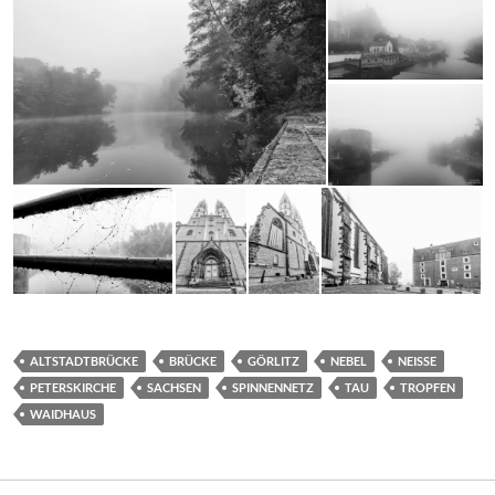
ALTSTADTBRÜCKE
BRÜCKE
GÖRLITZ
NEBEL
NEISSE
PETERSKIRCHE
SACHSEN
SPINNENNETZ
TAU
TROPFEN
WAIDHAUS