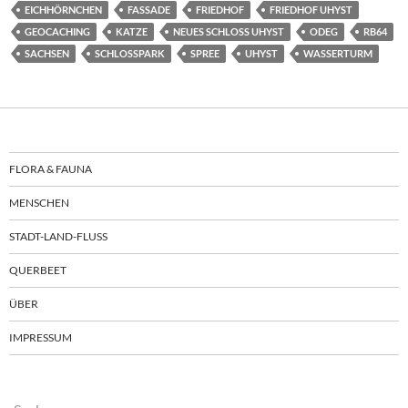
EICHHÖRNCHEN
FASSADE
FRIEDHOF
FRIEDHOF UHYST
GEOCACHING
KATZE
NEUES SCHLOSS UHYST
ODEG
RB64
SACHSEN
SCHLOSSPARK
SPREE
UHYST
WASSERTURM
FLORA & FAUNA
MENSCHEN
STADT-LAND-FLUSS
QUERBEET
ÜBER
IMPRESSUM
Suchen