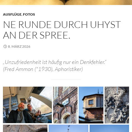
AUSFLÜGE
,
FOTOS
NE RUNDE DURCH UHYST
AN DER SPREE.
8. MÄRZ 2026
„Unzufriedenheit ist häufig nur ein Denkfehler.“
(Fred Ammon (*1930), Aphoristiker)