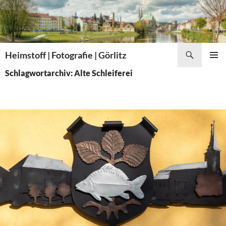
Zum
Inhalt
springen
Suchen
Heimstoff | Fotografie | Görlitz
PRIMÄR
Schlagwortarchiv: Alte Schleiferei
MENÜ