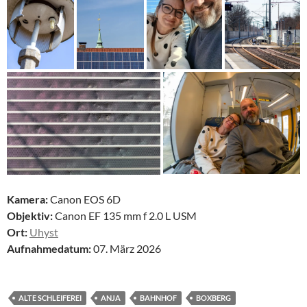
Kamera:
Canon EOS 6D
Objektiv:
Canon EF 135 mm f 2.0 L USM
Ort:
Uhyst
Aufnahmedatum:
07. März 2026
ALTE SCHLEIFEREI
ANJA
BAHNHOF
BOXBERG