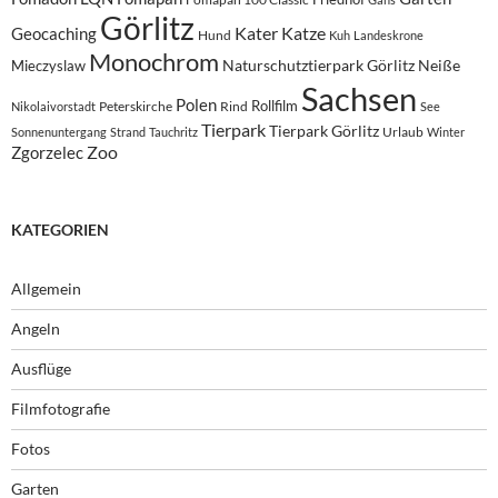
Görlitz
Kater
Katze
Geocaching
Hund
Kuh
Landeskrone
Monochrom
Naturschutztierpark Görlitz
Neiße
Mieczyslaw
Sachsen
Polen
Rollfilm
Peterskirche
Rind
Nikolaivorstadt
See
Tierpark
Tierpark Görlitz
Urlaub
Sonnenuntergang
Strand
Tauchritz
Winter
Zoo
Zgorzelec
KATEGORIEN
Allgemein
Angeln
Ausflüge
Filmfotografie
Fotos
Garten