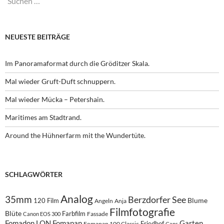
nach:
NEUESTE BEITRÄGE
Im Panoramaformat durch die Gröditzer Skala.
Mal wieder Gruft-Duft schnuppern.
Mal wieder Mücka – Petershain.
Maritimes am Stadtrand.
Around the Hühnerfarm mit the Wundertüte.
SCHLAGWÖRTER
Analog
35mm
Berzdorfer See
Blume
120 Film
Angeln
Anja
Filmfotografie
Blüte
Farbfilm
Fassade
Canon EOS 300
Fomadon LQN
Fomapan
Garten
Friedhof
Fomapan 100 Classic
Gans