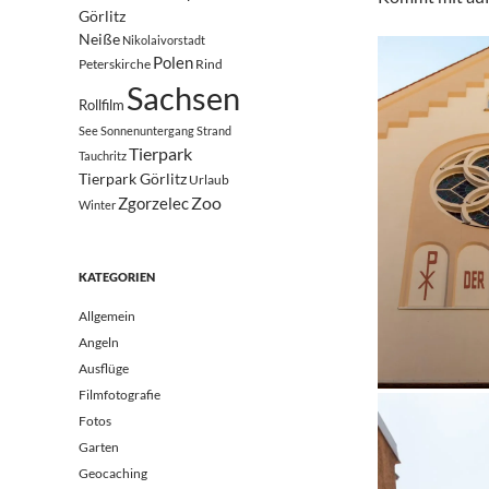
Görlitz
Neiße
Nikolaivorstadt
Polen
Peterskirche
Rind
Sachsen
Rollfilm
See
Sonnenuntergang
Strand
Tierpark
Tauchritz
Tierpark Görlitz
Urlaub
Zoo
Zgorzelec
Winter
KATEGORIEN
Allgemein
Angeln
Ausflüge
Filmfotografie
Fotos
Garten
Geocaching