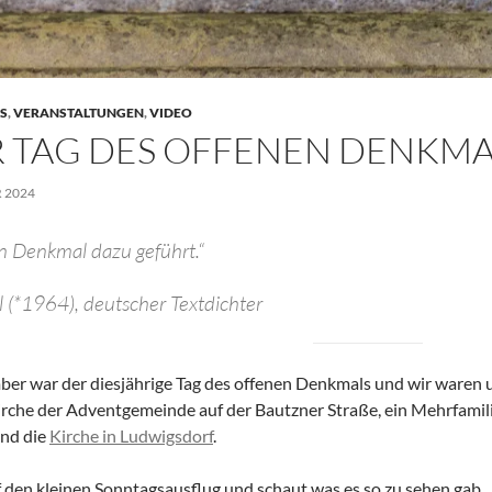
S
,
VERANSTALTUNGEN
,
VIDEO
 TAG DES OFFENEN DENKMA
 2024
in Denkmal dazu geführt.“
 (*1964), deutscher Textdichter
er war der diesjährige Tag des offenen Denkmals und wir waren 
rche der Adventgemeinde auf der Bautzner Straße, ein Mehrfamili
und die
Kirche in Ludwigsdorf
.
den kleinen Sonntagsausflug und schaut was es so zu sehen gab.