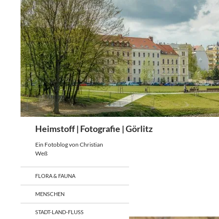
Zum
Inhalt
springen
Suchen
Heimstoff | Fotografie | Görlitz
Ein Fotoblog von Christian
Weß
FLORA & FAUNA
MENSCHEN
STADT-LAND-FLUSS