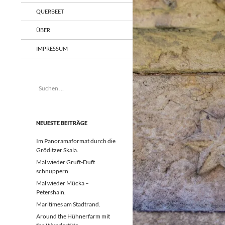
QUERBEET
ÜBER
IMPRESSUM
Suchen
nach:
NEUESTE BEITRÄGE
Im Panoramaformat durch die
Gröditzer Skala.
Mal wieder Gruft-Duft
schnuppern.
Mal wieder Mücka –
Petershain.
Maritimes am Stadtrand.
Around the Hühnerfarm mit