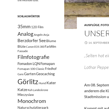
the Wundertüte.
SCHLAGWÖRTER
AUSFLÜGE
,
FOTO
35mm
120 Film
UNSER
Analog
Angeln
Anja
Berzdorfer See
Blume
14. SEPTEMBER
Blüte
Farbfilm
Canon EOS 300
Fassade
„Selten hat e
Filmfotografie
Fomadon LQN
Fomapan
Lothar Peppel
Friedhof
Fomapan 100 Classic
Garten
Geocaching
Gans
Görlitz
Kater
Hund
Am 08. Septemb
Katze
Kuh
Landeskrone
anderem die Ki
Mieczyslaw
Stadtmission 
Monochrom
Naturschutztierpark
Kommt mit auf 