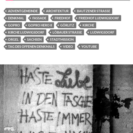
ADVENTGEMEINDE
ARCHITEKTUR
BAUTZENER STRASSE
DENKMAL
FASSADE
FRIEDHOF
FRIEDHOF LUDWIGSDORF
GOPRO
GOPRO HERO 8
GÖRLITZ
KIRCHE
KIRCHE LUDWIGSDORF
LÖBAUER STRASSE
LUDWIGSDORF
ORGEL
SACHSEN
STADTMISSION
TAG DES OFFENEN DENKMALS
VIDEO
YOUTUBE