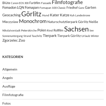
Filmfotografie
Blüte
Farbfilm
Fassade
Canon EOS 300
Fomadon LQN
Fomapan
Garten
Friedhof
Fomapan 100 Classic
Gans
Görlitz
Kater
Katze
Geocaching
Hund
Kuh
Landeskrone
Monochrom
Naturschutztierpark Görlitz
Neiße
Mieczyslaw
Sachsen
Polen
Rollfilm
Peterskirche
Rind
Nikolaivorstadt
See
Tierpark
Tierpark Görlitz
Urlaub
Sonnenuntergang
Strand
Tauchritz
Winter
Zoo
Zgorzelec
KATEGORIEN
Allgemein
Angeln
Ausflüge
Filmfotografie
Fotos