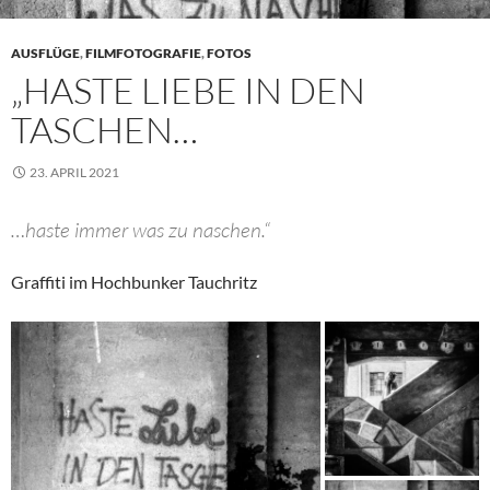
AUSFLÜGE
,
FILMFOTOGRAFIE
,
FOTOS
„HASTE LIEBE IN DEN
TASCHEN…
23. APRIL 2021
…haste immer was zu naschen.“
Graffiti im Hochbunker Tauchritz