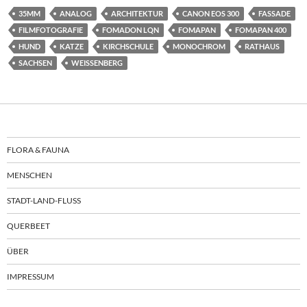
35MM
ANALOG
ARCHITEKTUR
CANON EOS 300
FASSADE
FILMFOTOGRAFIE
FOMADON LQN
FOMAPAN
FOMAPAN 400
HUND
KATZE
KIRCHSCHULE
MONOCHROM
RATHAUS
SACHSEN
WEISSENBERG
FLORA & FAUNA
MENSCHEN
STADT-LAND-FLUSS
QUERBEET
ÜBER
IMPRESSUM