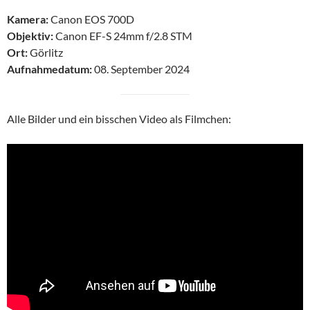
Kamera:
Canon EOS 700D
Objektiv:
Canon EF-S 24mm f/2.8 STM
Ort:
Görlitz
Aufnahmedatum:
08. September 2024
Alle Bilder und ein bisschen Video als Filmchen: