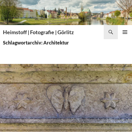
Zum
Inhalt
springen
Suchen
Heimstoff | Fotografie | Görlitz
PRIMÄR
Schlagwortarchiv: Architektur
MENÜ