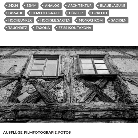
24X24
35MM
ANALOG
ARCHITEKTUR
BLAUE LAGUNE
FASSADE
FILMFOTOGRAFIE
GÖRLITZ
GRAFFITI
HOCHBUNKER
HOCHSEILGARTEN
MONOCHROM
SACHSEN
TAUCHRITZ
TAXONA
ZEISS IKON TAXONA
AUSFLÜGE
,
FILMFOTOGRAFIE
,
FOTOS