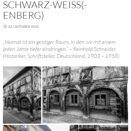
SCHWARZ-WEISS(-E
NBERG)
22. OKTOBER 2020
„Heimat ist ein geistiger Raum, in den wir mit einem
jeden Jahre tiefer eindringen.“ – Reinhold Schneider
(Historiker, Schriftsteller, Deutschland, 1903 – 1958)