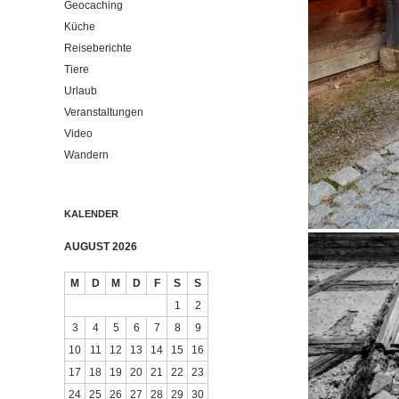
Geocaching
Küche
Reiseberichte
Tiere
Urlaub
Veranstaltungen
Video
Wandern
KALENDER
AUGUST 2026
M
D
M
D
F
S
S
1
2
3
4
5
6
7
8
9
10
11
12
13
14
15
16
17
18
19
20
21
22
23
24
25
26
27
28
29
30