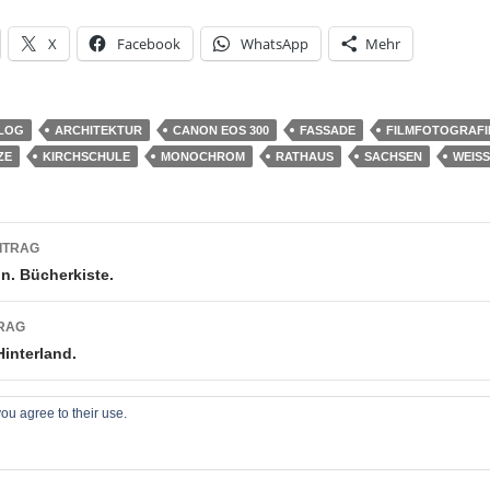
X
Facebook
WhatsApp
Mehr
LOG
ARCHITEKTUR
CANON EOS 300
FASSADE
FILMFOTOGRAFI
ZE
KIRCHSCHULE
MONOCHROM
RATHAUS
SACHSEN
WEISS
snavigation
ITRAG
on. Bücherkiste.
RAG
interland.
ou agree to their use.