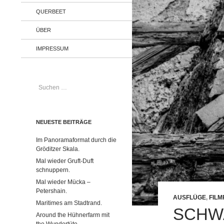
QUERBEET
ÜBER
IMPRESSUM
Suchen
nach:
NEUESTE BEITRÄGE
Im Panoramaformat durch die
Gröditzer Skala.
Mal wieder Gruft-Duft
schnuppern.
Mal wieder Mücka –
Petershain.
AUSFLÜGE
,
FILM
Maritimes am Stadtrand.
SCHWA
Around the Hühnerfarm mit