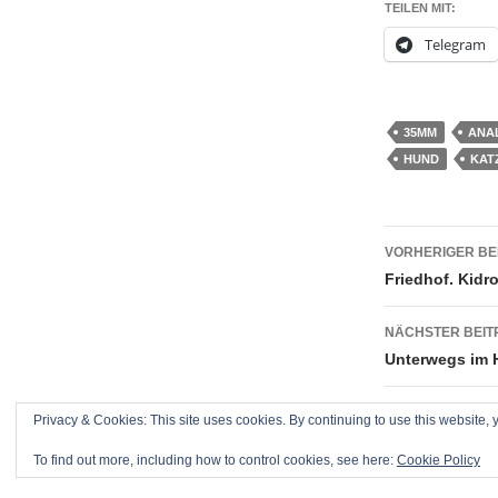
TEILEN MIT:
Telegram
35MM
ANA
HUND
KAT
Beitrag
VORHERIGER BE
Friedhof. Kidr
NÄCHSTER BEIT
Unterwegs im H
Privacy & Cookies: This site uses cookies. By continuing to use this website, y
To find out more, including how to control cookies, see here:
Cookie Policy