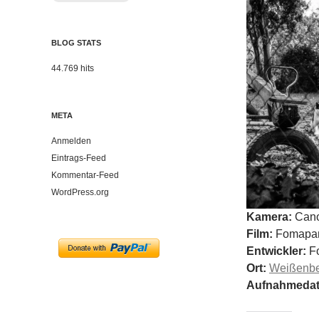
BLOG STATS
44.769 hits
META
Anmelden
Eintrags-Feed
Kommentar-Feed
WordPress.org
Kamera:
Cano
Film:
Fomapan
Entwickler:
F
Ort:
Weißenb
Aufnahmeda