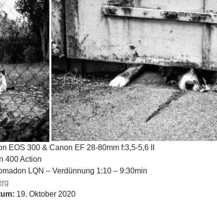
n EOS 300 & Canon EF 28-80mm f:3,5-5,6 II
 400 Action
omadon LQN – Verdünnung 1:10 – 9:30min
erg
tum:
19. Oktober 2020