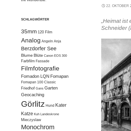
the Wundertüte.
22. OKTOBER 
SCHLAGWÖRTER
„Heimat ist 
Schneider (H
35mm
120 Film
Analog
Angeln
Anja
Berzdorfer See
Blume
Blüte
Canon EOS 300
Farbfilm
Fassade
Filmfotografie
Fomadon LQN
Fomapan
Fomapan 100 Classic
Garten
Friedhof
Gans
Geocaching
Görlitz
Kater
Hund
Katze
Kuh
Landeskrone
Mieczyslaw
Monochrom