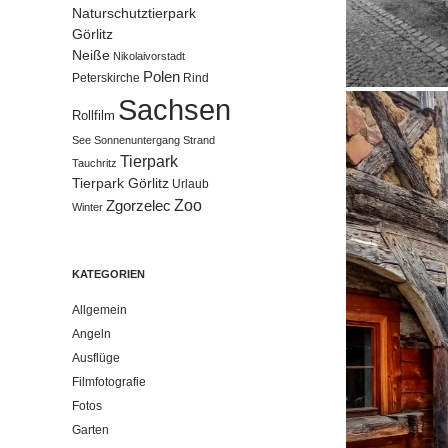
Naturschutztierpark
Görlitz
Neiße
Nikolaivorstadt
Polen
Peterskirche
Rind
Sachsen
Rollfilm
See
Sonnenuntergang
Strand
Tierpark
Tauchritz
Tierpark Görlitz
Urlaub
Zoo
Zgorzelec
Winter
KATEGORIEN
Allgemein
Angeln
Ausflüge
Filmfotografie
Fotos
Garten