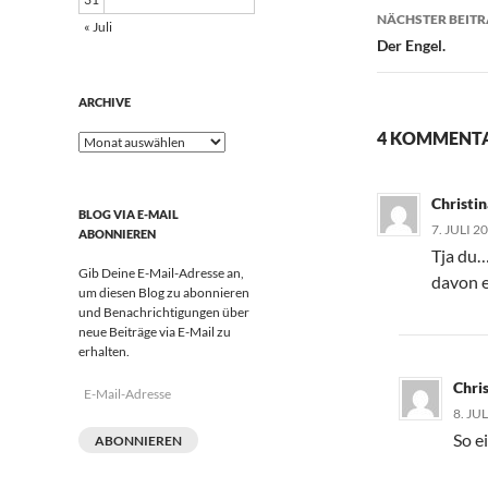
NÄCHSTER BEIT
« Juli
Der Engel.
ARCHIVE
4 KOMMENTAR
Archive
Christi
BLOG VIA E-MAIL
7. JULI 2
ABONNIEREN
Tja du…
Gib Deine E-Mail-Adresse an,
davon 
um diesen Blog zu abonnieren
und Benachrichtigungen über
neue Beiträge via E-Mail zu
erhalten.
Chri
E-
Mail-
8. JU
Adresse
So e
ABONNIEREN