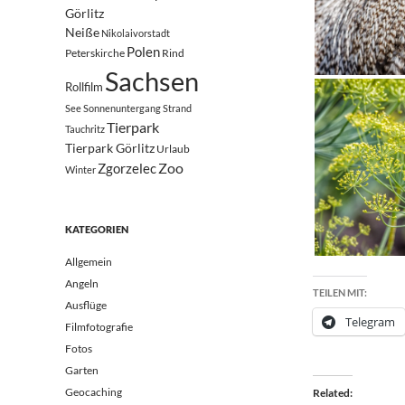
Görlitz
Neiße
Nikolaivorstadt
Polen
Peterskirche
Rind
Sachsen
Rollfilm
See
Sonnenuntergang
Strand
Tierpark
Tauchritz
Tierpark Görlitz
Urlaub
Zoo
Zgorzelec
Winter
KATEGORIEN
Allgemein
Angeln
TEILEN MIT:
Ausflüge
Telegram
Filmfotografie
Fotos
Garten
Geocaching
Related