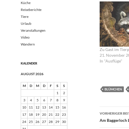
Küche
Reiseberichte
Tiere
Urlaub
Veranstaltungen
Video
Wandern
Zu Gast im Tierp
21. November 2
In "Ausflüge"
KALENDER
AUGUST 2026
M
D
M
D
F
S
S
BLÜMCHEN
1
2
3
4
5
6
7
8
9
10
11
12
13
14
15
16
Beitrags
VORHERIGER BE
17
18
19
20
21
22
23
Am Baggerloch 
24
25
26
27
28
29
30
31