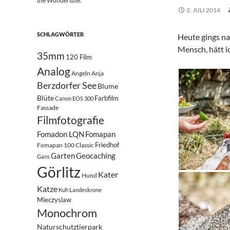
the Wundertüte.
2. JULI 2014
SCHLAGWÖRTER
Heute gings na
Mensch, hätt i
35mm
120 Film
Analog
Angeln
Anja
Berzdorfer See
Blume
Blüte
Farbfilm
Canon EOS 300
Fassade
Filmfotografie
Fomadon LQN
Fomapan
Friedhof
Fomapan 100 Classic
Garten
Geocaching
Gans
Görlitz
Kater
Hund
Katze
Kuh
Landeskrone
Mieczyslaw
Monochrom
Naturschutztierpark