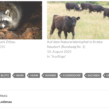
ark Zittau.
Auf dem Naturerlebnispfad in Kreba-
015
Neudorf. (Rundweg Nr. 1)
10. August 2025
In "Ausflüge"
BLÜTE
HAHN
HUHN
HÜHNER
KODERSDORF
SACHSEN
U
navigation
ITRAG
Lodenau