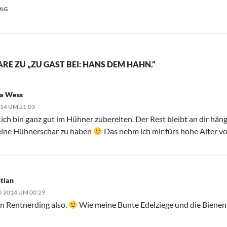
RAG
E ZU „ZU GAST BEI: HANS DEM HAHN.“
na Wess
014 UM 21:03
ich bin ganz gut im Hühner zubereiten. Der Rest bleibt an dir hä
eine Hühnerschar zu haben
Das nehm ich mir fürs hohe Alter vo
stian
LI 2014 UM 00:29
in Rentnerding also.
Wie meine Bunte Edelziege und die Bienen