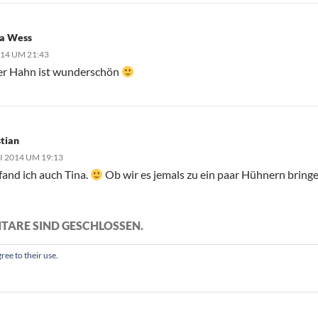
na Wess
014 UM 21:43
er Hahn ist wunderschön
stian
LI 2014 UM 19:13
fand ich auch Tina.
Ob wir es jemals zu ein paar Hühnern brin
TARE SIND GESCHLOSSEN.
ree to their use.