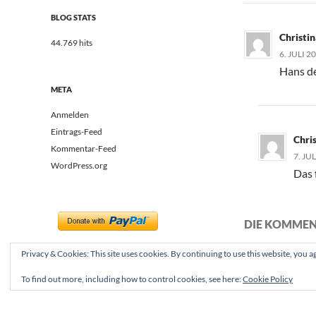
BLOG STATS
Christi
44.769 hits
6. JULI 2
Hans d
META
Anmelden
Eintrags-Feed
Chri
Kommentar-Feed
7. JU
WordPress.org
Das 
DIE KOMMEN
Privacy & Cookies: This site uses cookies. By continuing to use this website, you ag
To find out more, including how to control cookies, see here:
Cookie Policy