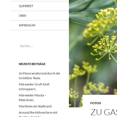
QUERBEET
ÜBER
IMPRESSUM
Suchen
nach:
NEUESTE BEITRÄGE
Im Panoramaformat durch die
Gröditzer Skala.
Mal wieder Gruft-Duft
schnuppern.
Mal wieder Mücka –
Petershain.
FOTOS
Maritimes am Stadtrand.
ZU GA
Around the Hühnerfarm mit