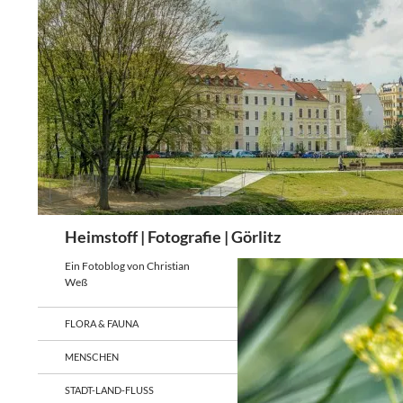
Zum
Inhalt
springen
Suchen
Heimstoff | Fotografie | Görlitz
Ein Fotoblog von Christian
Weß
FLORA & FAUNA
MENSCHEN
STADT-LAND-FLUSS