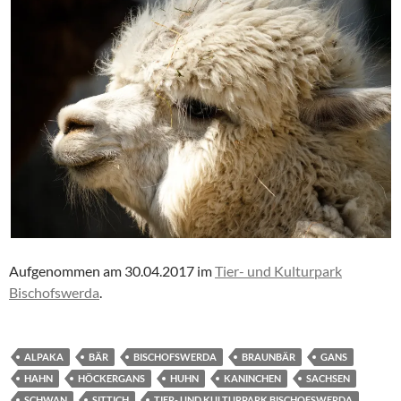
Aufgenommen am 30.04.2017 im
Tier- und Kulturpark
Bischofswerda
.
ALPAKA
BÄR
BISCHOFSWERDA
BRAUNBÄR
GANS
HAHN
HÖCKERGANS
HUHN
KANINCHEN
SACHSEN
SCHWAN
SITTICH
TIER- UND KULTURPARK BISCHOFSWERDA