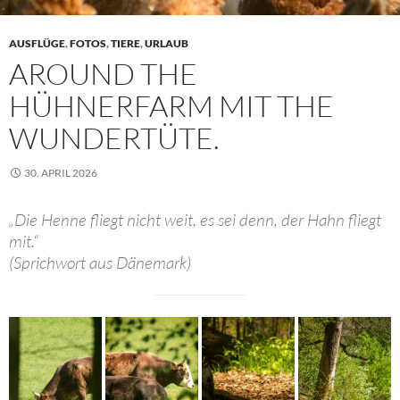
AUSFLÜGE
,
FOTOS
,
TIERE
,
URLAUB
AROUND THE
HÜHNERFARM MIT THE
WUNDERTÜTE.
30. APRIL 2026
„Die Henne fliegt nicht weit, es sei denn, der Hahn fliegt
mit.“
(Sprichwort aus Dänemark)