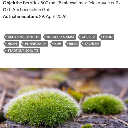
Objektiv:
Beroflex 500 mm f8 mit Walimex Telekonverter 2x
Ort:
Am Loenschen Gut
Aufnahmedatum:
29. April 2026
AM LOENSCHEN GUT
BEROFLEX 500MM
GÖRLITZ
HAHN
HUHN
HÜHNERFARM
KUH
RIND
SACHSEN
STADTGUT GÖRLITZ