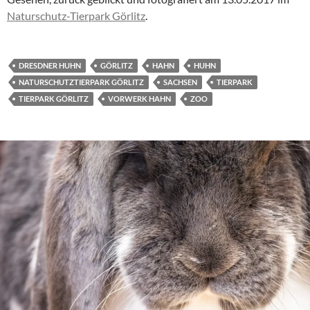
Naturschutz-Tierpark Görlitz
.
DRESDNER HUHN
GÖRLITZ
HAHN
HUHN
NATURSCHUTZTIERPARK GÖRLITZ
SACHSEN
TIERPARK
TIERPARK GÖRLITZ
VORWERK HAHN
ZOO