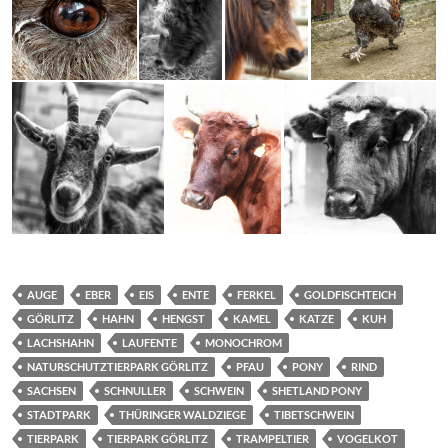
AUGE
EBER
EIS
ENTE
FERKEL
GOLDFISCHTEICH
GÖRLITZ
HAHN
HENGST
KAMEL
KATZE
KUH
LACHSHAHN
LAUFENTE
MONOCHROM
NATURSCHUTZTIERPARK GÖRLITZ
PFAU
PONY
RIND
SACHSEN
SCHNULLER
SCHWEIN
SHETLAND PONY
STADTPARK
THÜRINGER WALDZIEGE
TIBETSCHWEIN
TIERPARK
TIERPARK GÖRLITZ
TRAMPELTIER
VOGELKOT