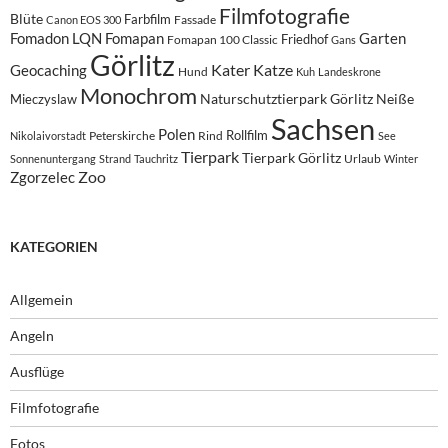
Filmfotografie
Blüte
Farbfilm
Fassade
Canon EOS 300
Fomadon LQN
Fomapan
Garten
Friedhof
Fomapan 100 Classic
Gans
Görlitz
Kater
Katze
Geocaching
Hund
Kuh
Landeskrone
Monochrom
Naturschutztierpark Görlitz
Neiße
Mieczyslaw
Sachsen
Polen
Rollfilm
Peterskirche
Rind
Nikolaivorstadt
See
Tierpark
Tierpark Görlitz
Urlaub
Sonnenuntergang
Strand
Tauchritz
Winter
Zoo
Zgorzelec
KATEGORIEN
Allgemein
Angeln
Ausflüge
Filmfotografie
Fotos