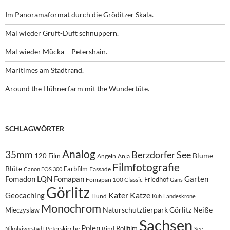
Im Panoramaformat durch die Gröditzer Skala.
Mal wieder Gruft-Duft schnuppern.
Mal wieder Mücka – Petershain.
Maritimes am Stadtrand.
Around the Hühnerfarm mit the Wundertüte.
SCHLAGWÖRTER
Analog
35mm
Berzdorfer See
Blume
120 Film
Angeln
Anja
Filmfotografie
Blüte
Farbfilm
Fassade
Canon EOS 300
Fomadon LQN
Fomapan
Garten
Friedhof
Fomapan 100 Classic
Gans
Görlitz
Kater
Katze
Geocaching
Hund
Kuh
Landeskrone
Monochrom
Naturschutztierpark Görlitz
Neiße
Mieczyslaw
Sachsen
Polen
Rollfilm
Peterskirche
Rind
Nikolaivorstadt
See