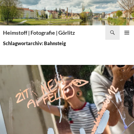
Zum
Inhalt
springen
Suchen
Heimstoff | Fotografie | Görlitz
PRIMÄR
Schlagwortarchiv: Bahnsteig
MENÜ