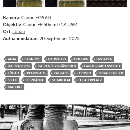
Kamera:
Canon EOS 6D
Objektiv:
Canon EF 50mm f/1.4 USM
Ort:
Löbau
Aufnahmedatum:
20. September 2025
ANJA
BAHNHOF
BAHNSTEIG
EINHORN
FASSADEN
KATZENTURM
KATZENTURMGÄSSCHEN
LANDESGARTENSCHAU
LÖBAU
PFARRHAUS
RATHAUS
SACHSEN
SCHAUFENSTER
SELFIE
SETZBÄNKE
ST.-NIKOLAI
THEATERPLATZ
VIADUKT