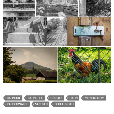
BAHNHOF
BAHNSTEIG
GÖRLITZ
HAHN
MONOCHROM
RAUSCHWALDE
SACHSEN
SCHLAUROTH