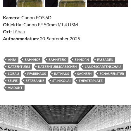
Kamera:
Canon EOS 6D
Objektiv:
Canon EF 50mm f/1.4 USM
Ort:
Löbau
Aufnahmedatum:
20. September 2025
ANJA
BAHNHOF
BAHNSTEIG
EINHORN
FASSADEN
KATZENTURM
KATZENTURMGÄSSCHEN
LANDESGARTENSCHAU
LÖBAU
PFARRHAUS
RATHAUS
SACHSEN
SCHAUFENSTER
SELFIE
SETZBÄNKE
ST.-NIKOLAI
THEATERPLATZ
VIADUKT