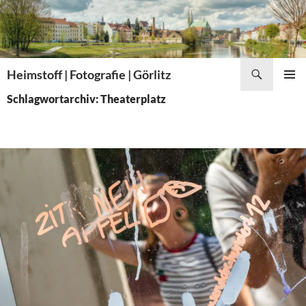
Zum
Inhalt
springen
Suchen
Heimstoff | Fotografie | Görlitz
PRIMÄR
Schlagwortarchiv: Theaterplatz
MENÜ