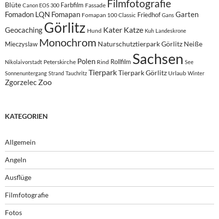
Filmfotografie
Blüte
Farbfilm
Fassade
Canon EOS 300
Fomadon LQN
Fomapan
Garten
Friedhof
Fomapan 100 Classic
Gans
Görlitz
Kater
Katze
Geocaching
Hund
Kuh
Landeskrone
Monochrom
Naturschutztierpark Görlitz
Neiße
Mieczyslaw
Sachsen
Polen
Rollfilm
Peterskirche
Rind
Nikolaivorstadt
See
Tierpark
Tierpark Görlitz
Urlaub
Sonnenuntergang
Strand
Tauchritz
Winter
Zoo
Zgorzelec
KATEGORIEN
Allgemein
Angeln
Ausflüge
Filmfotografie
Fotos