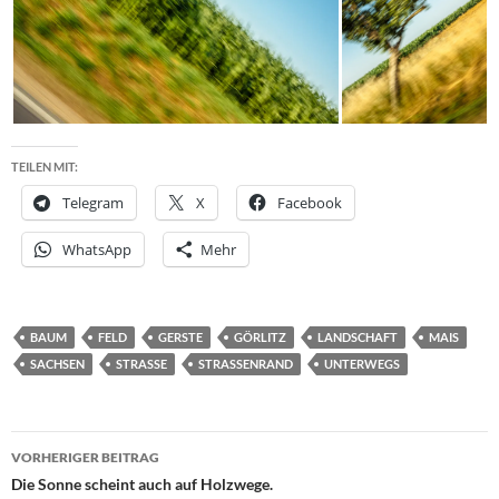
TEILEN MIT:
Telegram
X
Facebook
WhatsApp
Mehr
BAUM
FELD
GERSTE
GÖRLITZ
LANDSCHAFT
MAIS
SACHSEN
STRASSE
STRASSENRAND
UNTERWEGS
Beitragsnavigation
VORHERIGER BEITRAG
Die Sonne scheint auch auf Holzwege.