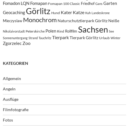
Fomadon LQN
Fomapan
Garten
Friedhof
Fomapan 100 Classic
Gans
Görlitz
Kater
Katze
Geocaching
Hund
Kuh
Landeskrone
Monochrom
Naturschutztierpark Görlitz
Neiße
Mieczyslaw
Sachsen
Polen
Rollfilm
Peterskirche
Rind
Nikolaivorstadt
See
Tierpark
Tierpark Görlitz
Urlaub
Sonnenuntergang
Strand
Tauchritz
Winter
Zoo
Zgorzelec
KATEGORIEN
Allgemein
Angeln
Ausflüge
Filmfotografie
Fotos