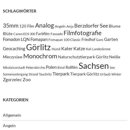
SCHLAGWÖRTER
Analog
35mm
Berzdorfer See
Blume
120 Film
Angeln
Anja
Filmfotografie
Blüte
Farbfilm
Fassade
Canon EOS 300
Fomadon LQN
Fomapan
Garten
Friedhof
Fomapan 100 Classic
Gans
Görlitz
Kater
Katze
Geocaching
Hund
Kuh
Landeskrone
Monochrom
Naturschutztierpark Görlitz
Neiße
Mieczyslaw
Sachsen
Polen
Rollfilm
Peterskirche
Rind
Nikolaivorstadt
See
Tierpark
Tierpark Görlitz
Urlaub
Sonnenuntergang
Strand
Tauchritz
Winter
Zoo
Zgorzelec
KATEGORIEN
Allgemein
Angeln