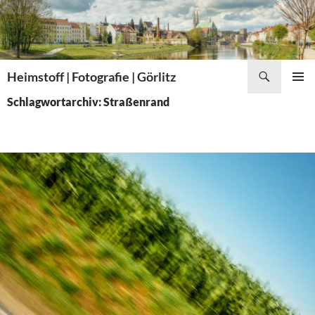
Zum
Inhalt
springen
Suchen
Heimstoff | Fotografie | Görlitz
PRIMÄR
Schlagwortarchiv: Straßenrand
MENÜ