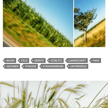
BAUM
FELD
GERSTE
GÖRLITZ
LANDSCHAFT
MAIS
SACHSEN
STRASSE
STRASSENRAND
UNTERWEGS