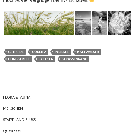
GETREIDE
GÖRLITZ
INSELSEE
KALTWASSER
PFINGSTROSE
SACHSEN
STRASSENRAND
FLORA & FAUNA
MENSCHEN
STADT-LAND-FLUSS
QUERBEET