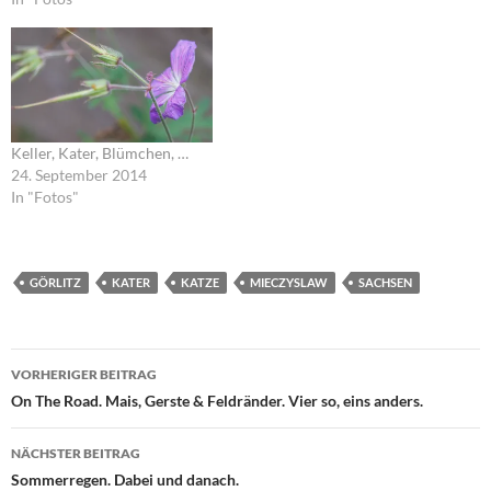
Keller, Kater, Blümchen, …
24. September 2014
In "Fotos"
GÖRLITZ
KATER
KATZE
MIECZYSLAW
SACHSEN
Beitragsnavigation
VORHERIGER BEITRAG
On The Road. Mais, Gerste & Feldränder. Vier so, eins anders.
NÄCHSTER BEITRAG
Sommerregen. Dabei und danach.