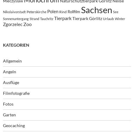
Monochrom
Naturschutztierpark Görlitz
Neiße
Mieczyslaw
Sachsen
Polen
Rollfilm
Peterskirche
Rind
Nikolaivorstadt
See
Tierpark
Tierpark Görlitz
Urlaub
Sonnenuntergang
Strand
Tauchritz
Winter
Zoo
Zgorzelec
KATEGORIEN
Allgemein
Angeln
Ausflüge
Filmfotografie
Fotos
Garten
Geocaching