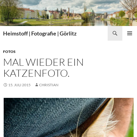
Zum
Inhalt
springen
Suchen
Heimstoff | Fotografie | Görlitz
PRIMÄR
MENÜ
FOTOS
MAL WIEDER EIN
KATZENFOTO.
15. JULI 2015
CHRISTIAN