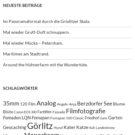
NEUESTE BEITRÄGE
Im Panoramaformat durch die Gröditzer Skala.
Mal wieder Gruft-Duft schnuppern.
Mal wieder Mücka – Petershain.
Maritimes am Stadtrand.
Around the Hühnerfarm mit the Wundertüte.
SCHLAGWÖRTER
Analog
35mm
Berzdorfer See
Blume
120 Film
Angeln
Anja
Filmfotografie
Blüte
Farbfilm
Fassade
Canon EOS 300
Fomadon LQN
Fomapan
Garten
Friedhof
Fomapan 100 Classic
Gans
Görlitz
Kater
Katze
Geocaching
Hund
Kuh
Landeskrone