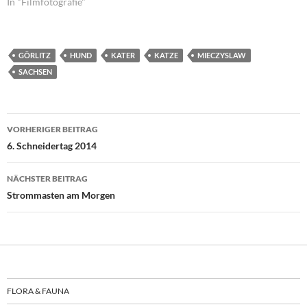
In "Filmfotografie"
GÖRLITZ
HUND
KATER
KATZE
MIECZYSLAW
SACHSEN
Beitragsnavigation
VORHERIGER BEITRAG
6. Schneidertag 2014
NÄCHSTER BEITRAG
Strommasten am Morgen
FLORA & FAUNA