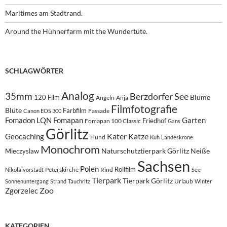
Maritimes am Stadtrand.
Around the Hühnerfarm mit the Wundertüte.
SCHLAGWÖRTER
Analog
35mm
Berzdorfer See
Blume
120 Film
Angeln
Anja
Filmfotografie
Blüte
Farbfilm
Fassade
Canon EOS 300
Fomadon LQN
Fomapan
Garten
Friedhof
Fomapan 100 Classic
Gans
Görlitz
Kater
Katze
Geocaching
Hund
Kuh
Landeskrone
Monochrom
Naturschutztierpark Görlitz
Neiße
Mieczyslaw
Sachsen
Polen
Rollfilm
Peterskirche
Rind
Nikolaivorstadt
See
Tierpark
Tierpark Görlitz
Urlaub
Sonnenuntergang
Strand
Tauchritz
Winter
Zoo
Zgorzelec
KATEGORIEN