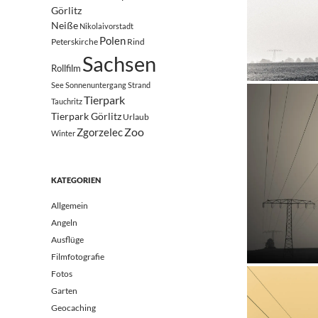
Görlitz
Neiße
Nikolaivorstadt
Polen
Peterskirche
Rind
Sachsen
Rollfilm
See
Sonnenuntergang
Strand
Tierpark
Tauchritz
Tierpark Görlitz
Urlaub
Zoo
Zgorzelec
Winter
KATEGORIEN
Allgemein
Angeln
Ausflüge
Filmfotografie
Fotos
Garten
Geocaching