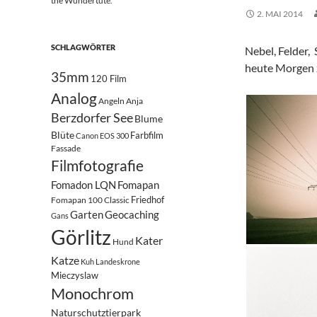
the Wundertüte.
2. MAI 2014
SCHLAGWÖRTER
Nebel, Felder,
heute Morgen z
35mm
120 Film
Analog
Angeln
Anja
Berzdorfer See
Blume
Blüte
Farbfilm
Canon EOS 300
Fassade
Filmfotografie
Fomadon LQN
Fomapan
Friedhof
Fomapan 100 Classic
Garten
Geocaching
Gans
Görlitz
Kater
Hund
Katze
Kuh
Landeskrone
Mieczyslaw
Monochrom
Naturschutztierpark