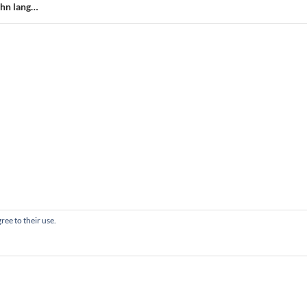
ahn lang…
ree to their use.