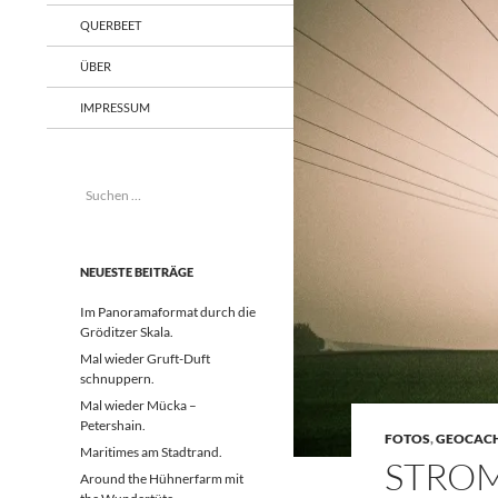
QUERBEET
ÜBER
IMPRESSUM
Suchen
nach:
NEUESTE BEITRÄGE
Im Panoramaformat durch die
Gröditzer Skala.
Mal wieder Gruft-Duft
schnuppern.
Mal wieder Mücka –
Petershain.
FOTOS
,
GEOCAC
Maritimes am Stadtrand.
STRO
Around the Hühnerfarm mit