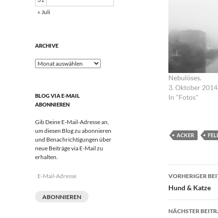
« Juli
ARCHIVE
Archive
Nebulöses.
3. Oktober 2014
BLOG VIA E-MAIL
In "Fotos"
ABONNIEREN
Gib Deine E-Mail-Adresse an,
um diesen Blog zu abonnieren
ACKER
FEL
und Benachrichtigungen über
neue Beiträge via E-Mail zu
erhalten.
Beitrags
E-
VORHERIGER BE
Mail-
Hund & Katze
Adresse
ABONNIEREN
NÄCHSTER BEIT