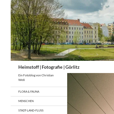
Zum
Inhalt
springen
Suchen
Heimstoff | Fotografie | Görlitz
Ein Fotoblog von Christian
Weß
FLORA & FAUNA
MENSCHEN
STADT-LAND-FLUSS