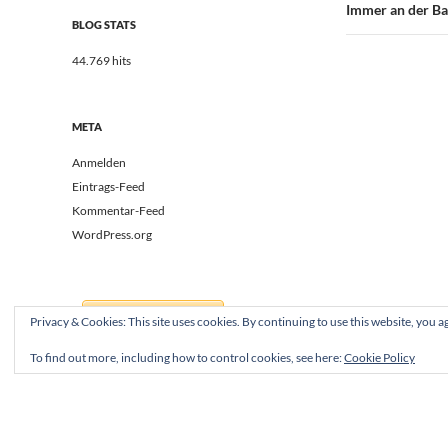
Immer an der B
BLOG STATS
44.769 hits
META
Anmelden
Eintrags-Feed
Kommentar-Feed
WordPress.org
Privacy & Cookies: This site uses cookies. By continuing to use this website, you ag
To find out more, including how to control cookies, see here:
Cookie Policy