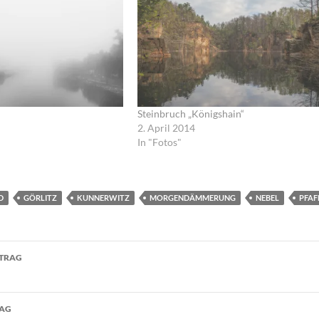
Steinbruch „Königshain“
2. April 2014
In "Fotos"
D
GÖRLITZ
KUNNERWITZ
MORGENDÄMMERUNG
NEBEL
PFAF
navigation
ITRAG
RAG