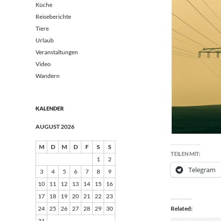
Küche
Reiseberichte
Tiere
Urlaub
Veranstaltungen
Video
Wandern
KALENDER
AUGUST 2026
M
D
M
D
F
S
S
TEILEN MIT:
1
2
Telegram
3
4
5
6
7
8
9
10
11
12
13
14
15
16
17
18
19
20
21
22
23
24
25
26
27
28
29
30
Related
31