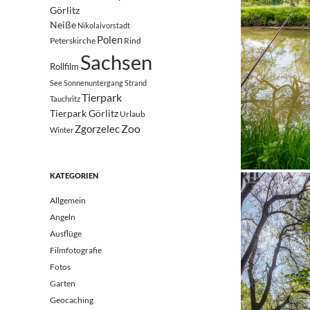
Görlitz
Neiße
Nikolaivorstadt
Polen
Peterskirche
Rind
Sachsen
Rollfilm
See
Sonnenuntergang
Strand
Tierpark
Tauchritz
Tierpark Görlitz
Urlaub
Zoo
Zgorzelec
Winter
KATEGORIEN
Allgemein
Angeln
Ausflüge
Filmfotografie
Fotos
Garten
Geocaching