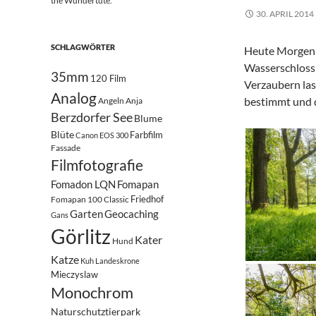
the Wundertüte.
30. APRIL 2014
SCHLAGWÖRTER
Heute Morgen w
Wasserschloss 
35mm
120 Film
Verzaubern lass
Analog
bestimmt und d
Angeln
Anja
Berzdorfer See
Blume
Blüte
Farbfilm
Canon EOS 300
Fassade
Filmfotografie
Fomadon LQN
Fomapan
Friedhof
Fomapan 100 Classic
Garten
Geocaching
Gans
Görlitz
Kater
Hund
Katze
Kuh
Landeskrone
Mieczyslaw
Monochrom
Naturschutztierpark