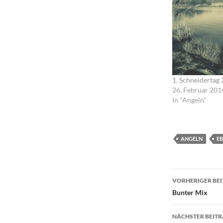
1. Schneidertag
26. Februar 201
In "Angeln"
ANGELN
E
Beitrags
VORHERIGER BE
Bunter Mix
NÄCHSTER BEIT