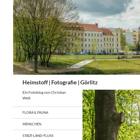
Zum
Inhalt
springen
Suchen
Heimstoff | Fotografie | Görlitz
Ein Fotoblog von Christian
Weß
FLORA & FAUNA
MENSCHEN
STADT-LAND-FLUSS