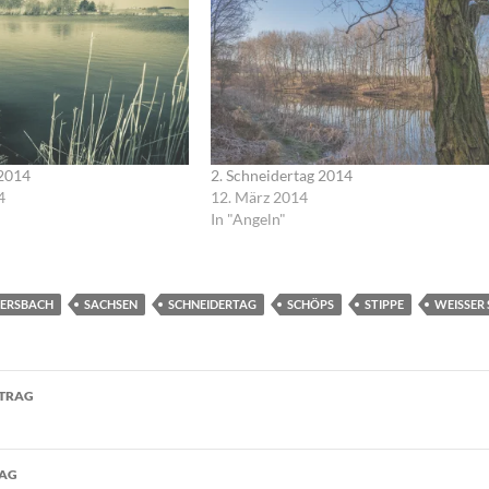
 2014
2. Schneidertag 2014
4
12. März 2014
In "Angeln"
BERSBACH
SACHSEN
SCHNEIDERTAG
SCHÖPS
STIPPE
WEISSER 
navigation
ITRAG
RAG