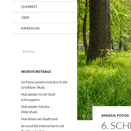
QUERBEET
ÜBER
IMPRESSUM
Suchen
nach:
NEUESTE BEITRÄGE
Im Panoramaformat durch die
Gröditzer Skala.
Mal wieder Gruft-Duft
schnuppern.
Mal wieder Mücka –
Petershain.
ANGELN
,
FOTOS
Maritimes am Stadtrand.
6. SC
Around the Hühnerfarm mit