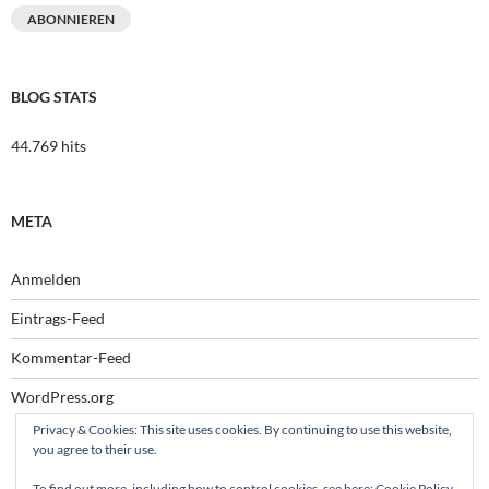
Adresse
ABONNIEREN
BLOG STATS
44.769 hits
META
Anmelden
Eintrags-Feed
Kommentar-Feed
WordPress.org
Privacy & Cookies: This site uses cookies. By continuing to use this website,
you agree to their use.
To find out more, including how to control cookies, see here:
Cookie Policy