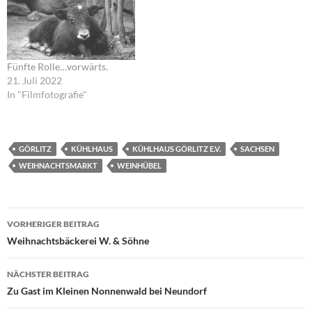
Fünfte Rolle…vorwärts.
21. Juli 2022
In "Filmfotografie"
GÖRLITZ
KÜHLHAUS
KÜHLHAUS GÖRLITZ E.V.
SACHSEN
WEIHNACHTSMARKT
WEINHÜBEL
Beitragsnavigation
VORHERIGER BEITRAG
Weihnachtsbäckerei W. & Söhne
NÄCHSTER BEITRAG
Zu Gast im Kleinen Nonnenwald bei Neundorf