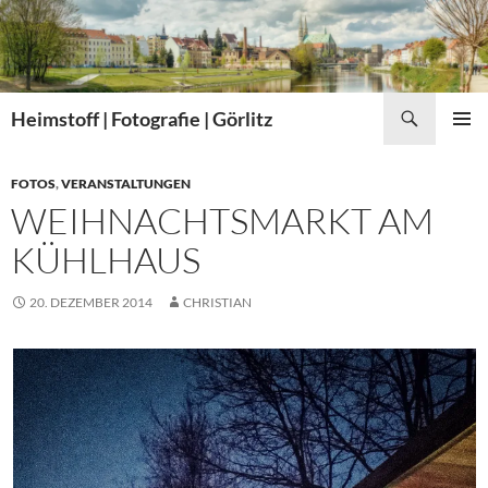
Zum
Inhalt
springen
Suchen
Heimstoff | Fotografie | Görlitz
PRIMÄR
MENÜ
FOTOS
,
VERANSTALTUNGEN
WEIHNACHTSMARKT AM
KÜHLHAUS
20. DEZEMBER 2014
CHRISTIAN