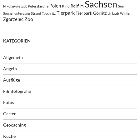
Sachsen
Polen
Rollfilm
Peterskirche
Rind
Nikolaivorstadt
See
Tierpark
Tierpark Görlitz
Urlaub
Sonnenuntergang
Strand
Tauchritz
Winter
Zoo
Zgorzelec
KATEGORIEN
Allgemein
Angeln
Ausflüge
Filmfotografie
Fotos
Garten
Geocaching
Küche