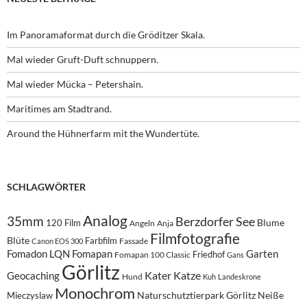
Im Panoramaformat durch die Gröditzer Skala.
Mal wieder Gruft-Duft schnuppern.
Mal wieder Mücka – Petershain.
Maritimes am Stadtrand.
Around the Hühnerfarm mit the Wundertüte.
SCHLAGWÖRTER
Analog
35mm
Berzdorfer See
Blume
120 Film
Angeln
Anja
Filmfotografie
Blüte
Farbfilm
Fassade
Canon EOS 300
Fomadon LQN
Fomapan
Garten
Friedhof
Fomapan 100 Classic
Gans
Görlitz
Kater
Katze
Geocaching
Hund
Kuh
Landeskrone
Monochrom
Naturschutztierpark Görlitz
Neiße
Mieczyslaw