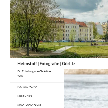
Zum
Inhalt
springen
Suchen
Heimstoff | Fotografie | Görlitz
Ein Fotoblog von Christian
Weß
FLORA & FAUNA
MENSCHEN
STADT-LAND-FLUSS