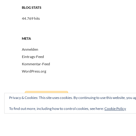
BLOG STATS
44.769 hits
META
Anmelden
Eintrags-Feed
Kommentar-Feed
WordPress.org
Privacy & Cookies: This site uses cookies. By continuing to use this website, you ag
To find out more, including how to control cookies, see here:
Cookie Policy