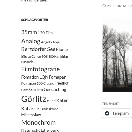
the Wundertüte.
21. FEBRUAR 2
SCHLAGWÖRTER
35mm
120 Film
Analog
Angeln
Anja
Berzdorfer See
Blume
Blüte
Farbfilm
Canon EOS 300
Fassade
Filmfotografie
Fomadon LQN
Fomapan
Friedhof
Fomapan 100 Classic
Garten
Geocaching
Gans
Görlitz
Kater
Hund
TEILEN MIT:
Katze
Kuh
Landeskrone
Telegram
Mieczyslaw
Monochrom
Naturschutztierpark