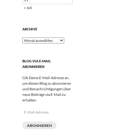
« Juli
ARCHIVE
Archive
BLOG VIA E-MAIL
ABONNIEREN
Gib Deine E-Mail-Adresse an,
um diesen Blog zu abonnieren
und Benachrichtigungen über
neue Beiträge via E-Mail zu
erhalten.
E-
Mail-
Adresse
ABONNIEREN