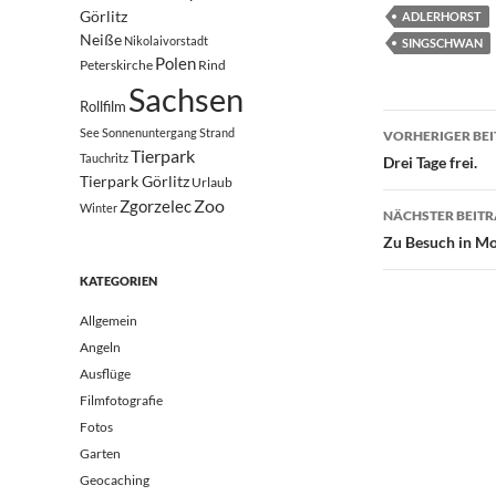
Görlitz
ADLERHORST
Neiße
Nikolaivorstadt
SINGSCHWAN
Polen
Peterskirche
Rind
Sachsen
Rollfilm
Beitrags
See
Sonnenuntergang
Strand
VORHERIGER BE
Tierpark
Tauchritz
Drei Tage frei.
Tierpark Görlitz
Urlaub
Zoo
Zgorzelec
Winter
NÄCHSTER BEIT
Zu Besuch in Mo
KATEGORIEN
Allgemein
Angeln
Ausflüge
Filmfotografie
Fotos
Garten
Geocaching