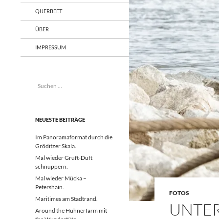
QUERBEET
ÜBER
IMPRESSUM
Suchen
nach:
NEUESTE BEITRÄGE
Im Panoramaformat durch die
Gröditzer Skala.
Mal wieder Gruft-Duft
schnuppern.
Mal wieder Mücka –
Petershain.
FOTOS
Maritimes am Stadtrand.
UNTE
Around the Hühnerfarm mit