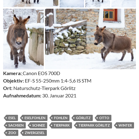
Kamera:
Canon EOS 700D
Objektiv:
EF-S 55-250mm 1:4-5,6 IS STM
Ort:
Naturschutz-Tierpark Görlitz
Aufnahmedatum:
30. Januar 2021
ESEL
ESELFOHLEN
FOHLEN
GÖRLITZ
OTTO
SACHSEN
SCHNEE
TIERPARK
TIERPARK GÖRLITZ
WINTER
ZOO
ZWERGESEL