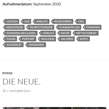
Aufnahmedatum:
September 2020
120 FILM
AMI
ANALOG
BOXKAMERA
ESEL
ESELFOHLEN
FILMFOTOGRAFIE
FOMADON LQN
FOMAPAN
FOMAPAN 100 CLASSIC
GÖRLITZ
KATZE
MITTELFORMAT
POLEN
PORTRÄT
ROLLFILM
SACHSEN
WZFO
ZGORZELEC
ZWERGESEL
FOTOS
DIE NEUE.
7. OKTOBER 2017