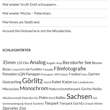
Mal wieder Gruft-Duft schnuppern.
Mal wieder Mücka – Petershain.
Maritimes am Stadtrand.
Around the Hühnerfarm mit the Wundertüte.
SCHLAGWÖRTER
Analog
35mm
Berzdorfer See
Blume
120 Film
Angeln
Anja
Filmfotografie
Blüte
Farbfilm
Fassade
Canon EOS 300
Fomadon LQN
Fomapan
Garten
Friedhof
Fomapan 100 Classic
Gans
Görlitz
Kater
Katze
Geocaching
Hund
Kuh
Landeskrone
Monochrom
Naturschutztierpark Görlitz
Neiße
Mieczyslaw
Sachsen
Polen
Rollfilm
Peterskirche
Rind
Nikolaivorstadt
See
Tierpark
Tierpark Görlitz
Urlaub
Sonnenuntergang
Strand
Tauchritz
Winter
Zoo
Zgorzelec