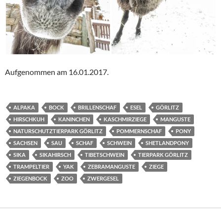
Aufgenommen am 16.01.2017.
ALPAKA
BOCK
BRILLENSCHAF
ESEL
GÖRLITZ
HIRSCHKUH
KANINCHEN
KASCHMIRZIEGE
MANGUSTE
NATURSCHUTZTIERPARK GÖRLITZ
POMMERNSCHAF
PONY
SACHSEN
SAU
SCHAF
SCHWEIN
SHETLANDPONY
SIKA
SIKAHIRSCH
TIBETSCHWEIN
TIERPARK GÖRLITZ
TRAMPELTIER
YAK
ZEBRAMANGUSTE
ZIEGE
ZIEGENBOCK
ZOO
ZWERGESEL