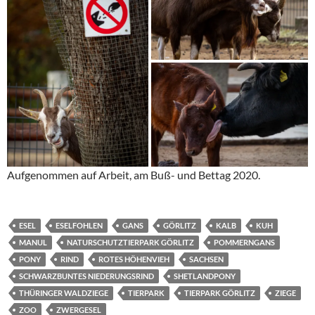
Aufgenommen auf Arbeit, am Buß- und Bettag 2020.
ESEL
ESELFOHLEN
GANS
GÖRLITZ
KALB
KUH
MANUL
NATURSCHUTZTIERPARK GÖRLITZ
POMMERNGANS
PONY
RIND
ROTES HÖHENVIEH
SACHSEN
SCHWARZBUNTES NIEDERUNGSRIND
SHETLANDPONY
THÜRINGER WALDZIEGE
TIERPARK
TIERPARK GÖRLITZ
ZIEGE
ZOO
ZWERGESEL