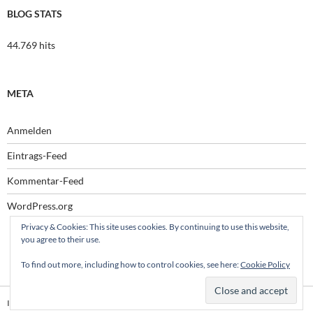
BLOG STATS
44.769 hits
META
Anmelden
Eintrags-Feed
Kommentar-Feed
WordPress.org
Privacy & Cookies: This site uses cookies. By continuing to use this website,
you agree to their use.
To find out more, including how to control cookies, see here:
Cookie Policy
Impressum
Stolz präsentiert von WordPress