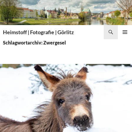
Zum
Inhalt
springen
Suchen
Heimstoff | Fotografie | Görlitz
PRIMÄR
Schlagwortarchiv: Zwergesel
MENÜ