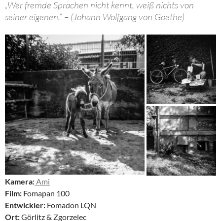
„Wer fremde Sprachen nicht kennt, weiß nichts von
seiner eigenen.“ – (Johann Wolfgang von Goethe)
Kamera:
Ami
Film:
Fomapan 100
Entwickler:
Fomadon LQN
Ort:
Görlitz & Zgorzelec