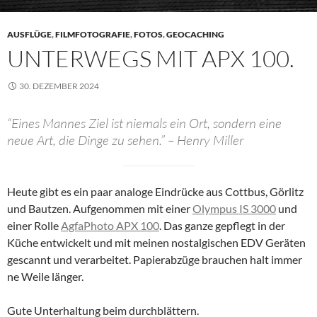
AUSFLÜGE
,
FILMFOTOGRAFIE
,
FOTOS
,
GEOCACHING
UNTERWEGS MIT APX 100.
30. DEZEMBER 2024
“Eines Mannes Ziel ist niemals ein Ort, sondern eine
neue Art, die Dinge zu sehen.” – Henry Miller
Heute gibt es ein paar analoge Eindrücke aus Cottbus, Görlitz
und Bautzen. Aufgenommen mit einer
Olympus IS 3000
und
einer Rolle
AgfaPhoto APX 100
. Das ganze gepflegt in der
Küche entwickelt und mit meinen nostalgischen EDV Geräten
gescannt und verarbeitet. Papierabzüge brauchen halt immer
ne Weile länger.
Gute Unterhaltung beim durchblättern.