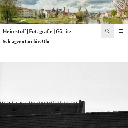
Zum
Inhalt
springen
Suchen
Heimstoff | Fotografie | Görlitz
PRIMÄR
Schlagwortarchiv: Uhr
MENÜ