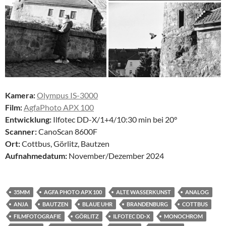
Kamera:
Olympus IS-3000
Film:
AgfaPhoto APX 100
Entwicklung:
Ilfotec DD-X/1+4/10:30 min bei 20°
Scanner:
CanoScan 8600F
Ort:
Cottbus, Görlitz, Bautzen
Aufnahmedatum:
November/Dezember 2024
35MM
AGFA PHOTO APX 100
ALTE WASSERKUNST
ANALOG
ANJA
BAUTZEN
BLAUE UHR
BRANDENBURG
COTTBUS
FILMFOTOGRAFIE
GÖRLITZ
ILFOTEC DD-X
MONOCHROM