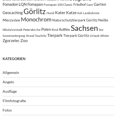
Fomadon LQN
Fomapan
Garten
Friedhof
Fomapan 100 Classic
Gans
Görlitz
Kater
Katze
Geocaching
Hund
Kuh
Landeskrone
Monochrom
Naturschutztierpark Görlitz
Neiße
Mieczyslaw
Sachsen
Polen
Rollfilm
Peterskirche
Rind
Nikolaivorstadt
See
Tierpark
Tierpark Görlitz
Urlaub
Sonnenuntergang
Strand
Tauchritz
Winter
Zoo
Zgorzelec
KATEGORIEN
Allgemein
Angeln
Ausflüge
Filmfotografie
Fotos