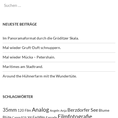
Suchen
nach:
NEUESTE BEITRÄGE
Im Panoramaformat durch die Gröditzer Skala.
Mal wieder Gruft-Duft schnuppern.
Mal wieder Mücka – Petershain.
Maritimes am Stadtrand.
Around the Hühnerfarm mit the Wundertüte.
SCHLAGWÖRTER
Analog
35mm
Berzdorfer See
Blume
120 Film
Angeln
Anja
Filmfotografie
Blüte
Farbfilm
Fassade
Canon EOS 300