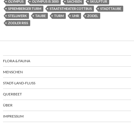
OLYMPUS
OLYMPUS IS 3000
SACHSEN
SKULPTUR
SPREMBERGER TURM
STAATSTHEATER COTTBUS
STADTTAUBE
STELLWERK
TAUBE
TURM
UHR
ZODEL
ZODLER RISS
FLORA & FAUNA
MENSCHEN
STADT-LAND-FLUSS
QUERBEET
ÜBER
IMPRESSUM