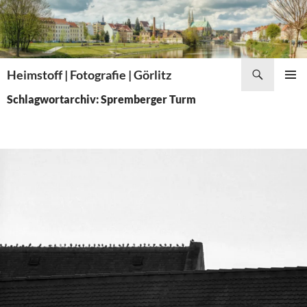
Zum
Inhalt
springen
Suchen
Heimstoff | Fotografie | Görlitz
PRIMÄR
Schlagwortarchiv: Spremberger Turm
MENÜ