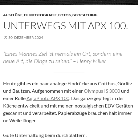
AUSFLÜGE
,
FILMFOTOGRAFIE
,
FOTOS
,
GEOCACHING
UNTERWEGS MIT APX 100.
30. DEZEMBER 2024
“Eines Mannes Ziel ist niemals ein Ort, sondern eine
neue Art, die Dinge zu sehen.” – Henry Miller
Heute gibt es ein paar analoge Eindrücke aus Cottbus, Görlitz
und Bautzen. Aufgenommen mit einer
Olympus IS 3000
und
einer Rolle
AgfaPhoto APX 100
. Das ganze gepflegt in der
Küche entwickelt und mit meinen nostalgischen EDV Geräten
gescannt und verarbeitet. Papierabzüge brauchen halt immer
ne Weile länger.
Gute Unterhaltung beim durchblättern.