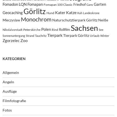
Fomadon LQN
Fomapan
Garten
Friedhof
Fomapan 100 Classic
Gans
Görlitz
Kater
Katze
Geocaching
Hund
Kuh
Landeskrone
Monochrom
Naturschutztierpark Görlitz
Neiße
Mieczyslaw
Sachsen
Polen
Rollfilm
Peterskirche
Rind
Nikolaivorstadt
See
Tierpark
Tierpark Görlitz
Urlaub
Sonnenuntergang
Strand
Tauchritz
Winter
Zoo
Zgorzelec
KATEGORIEN
Allgemein
Angeln
Ausflüge
Filmfotografie
Fotos