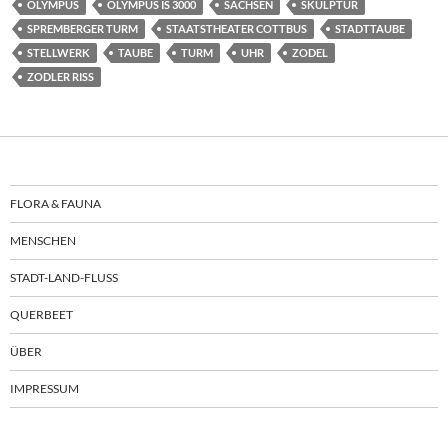
OLYMPUS
OLYMPUS IS 3000
SACHSEN
SKULPTUR
SPREMBERGER TURM
STAATSTHEATER COTTBUS
STADTTAUBE
STELLWERK
TAUBE
TURM
UHR
ZODEL
ZODLER RISS
FLORA & FAUNA
MENSCHEN
STADT-LAND-FLUSS
QUERBEET
ÜBER
IMPRESSUM