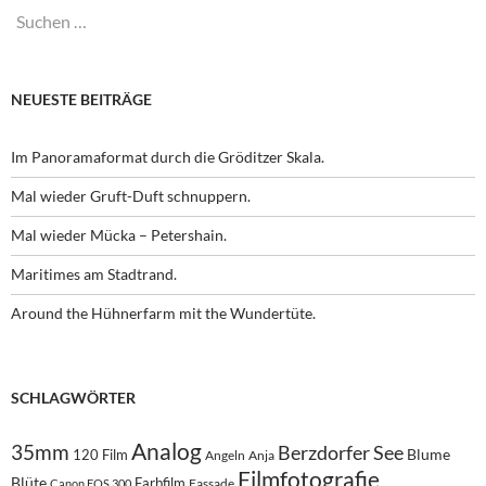
Suchen
nach:
NEUESTE BEITRÄGE
Im Panoramaformat durch die Gröditzer Skala.
Mal wieder Gruft-Duft schnuppern.
Mal wieder Mücka – Petershain.
Maritimes am Stadtrand.
Around the Hühnerfarm mit the Wundertüte.
SCHLAGWÖRTER
Analog
35mm
Berzdorfer See
Blume
120 Film
Angeln
Anja
Filmfotografie
Blüte
Farbfilm
Fassade
Canon EOS 300