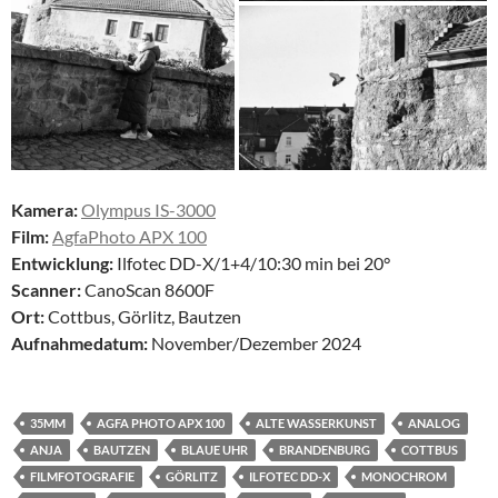
Kamera:
Olympus IS-3000
Film:
AgfaPhoto APX 100
Entwicklung:
Ilfotec DD-X/1+4/10:30 min bei 20°
Scanner:
CanoScan 8600F
Ort:
Cottbus, Görlitz, Bautzen
Aufnahmedatum:
November/Dezember 2024
35MM
AGFA PHOTO APX 100
ALTE WASSERKUNST
ANALOG
ANJA
BAUTZEN
BLAUE UHR
BRANDENBURG
COTTBUS
FILMFOTOGRAFIE
GÖRLITZ
ILFOTEC DD-X
MONOCHROM