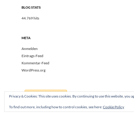
BLOG STATS
44.769 hits
META
Anmelden
Eintrags-Feed
Kommentar-Feed
WordPress.org
Privacy & Cookies: This site uses cookies. By continuing to use this website, you ag
To find out more, including how to control cookies, see here:
Cookie Policy