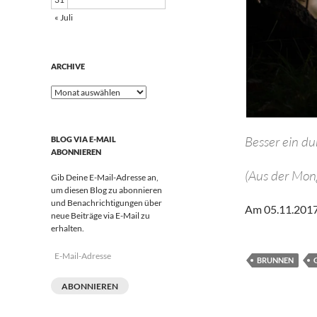
« Juli
ARCHIVE
Archive
Besser ein du
BLOG VIA E-MAIL
ABONNIEREN
(Aus der Mong
Gib Deine E-Mail-Adresse an,
um diesen Blog zu abonnieren
und Benachrichtigungen über
Am 05.11.2017 
neue Beiträge via E-Mail zu
erhalten.
E-
BRUNNEN
Mail-
Adresse
ABONNIEREN