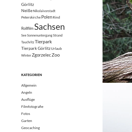
Görlitz
Neiße
Nikolaivorstadt
Polen
Peterskirche
Rind
Sachsen
Rollfilm
See
Sonnenuntergang
Strand
Tierpark
Tauchritz
Tierpark Görlitz
Urlaub
Zoo
Zgorzelec
Winter
KATEGORIEN
Allgemein
Angeln
Ausflüge
Filmfotografie
Fotos
Garten
Geocaching