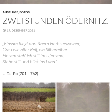
AUSFLÜGE
,
FOTOS
ZWEI STUNDEN ÖDERNITZ.
19. DEZEMBER 2021
„Einsam fliegt dort übern Herbstesweiher,
Grau wie alter Reif, ein Silberreiher.
Einsam steh‘ ich still im Ufersand,
Stehe still und blick ins Land.“
Li-Tai-Po (701 – 762)