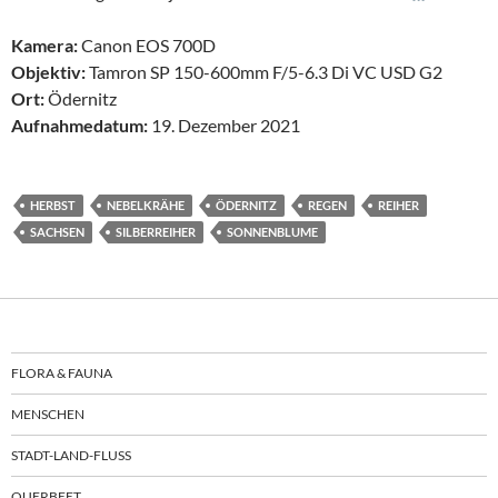
Kamera:
Canon EOS 700D
Objektiv:
Tamron SP 150-600mm F/5-6.3 Di VC USD G2
Ort:
Ödernitz
Aufnahmedatum:
19. Dezember 2021
HERBST
NEBELKRÄHE
ÖDERNITZ
REGEN
REIHER
SACHSEN
SILBERREIHER
SONNENBLUME
FLORA & FAUNA
MENSCHEN
STADT-LAND-FLUSS
QUERBEET