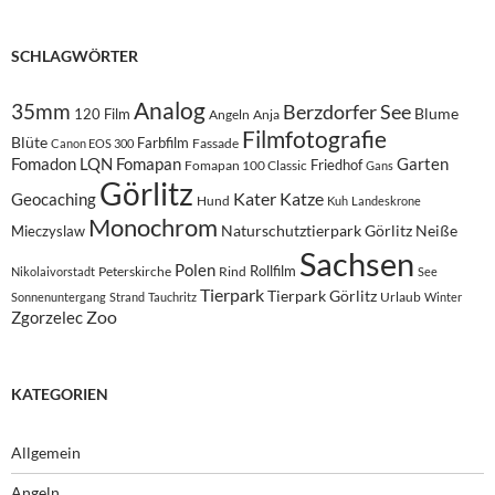
SCHLAGWÖRTER
Analog
35mm
Berzdorfer See
Blume
120 Film
Angeln
Anja
Filmfotografie
Blüte
Farbfilm
Fassade
Canon EOS 300
Fomadon LQN
Fomapan
Garten
Friedhof
Fomapan 100 Classic
Gans
Görlitz
Kater
Katze
Geocaching
Hund
Kuh
Landeskrone
Monochrom
Naturschutztierpark Görlitz
Neiße
Mieczyslaw
Sachsen
Polen
Rollfilm
Peterskirche
Rind
Nikolaivorstadt
See
Tierpark
Tierpark Görlitz
Urlaub
Sonnenuntergang
Strand
Tauchritz
Winter
Zoo
Zgorzelec
KATEGORIEN
Allgemein
Angeln