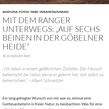
AUSFLÜGE
,
FOTOS
,
TIERE
,
VERANSTALTUNGEN
MIT DEM RANGER
UNTERWEGS: „AUF SECHS
BEINEN IN DER GÖBELNER
HEIDE“
24. AUGUST 2025
„Wir leben in einem gefährlichen Zeitalter. Der Mensch
beherrscht die Natur, bevor er gelernt hat, sich selbst zu
beherrschen.“ – Albert Schweitzer
Ein lang gehegter Wunsch von mir war es, einmal eine
Gottesanbeterin in freier Natur zu beobachten. Was für eine