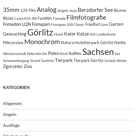
Analog
35mm
Berzdorfer See
Blume
120 Film
Angeln
Anja
Filmfotografie
Blüte
Farbfilm
Fassade
Canon EOS 300
Fomadon LQN
Fomapan
Garten
Friedhof
Fomapan 100 Classic
Gans
Görlitz
Kater
Katze
Geocaching
Hund
Kuh
Landeskrone
Monochrom
Naturschutztierpark Görlitz
Neiße
Mieczyslaw
Sachsen
Polen
Rollfilm
Peterskirche
Rind
Nikolaivorstadt
See
Tierpark
Tierpark Görlitz
Urlaub
Sonnenuntergang
Strand
Tauchritz
Winter
Zoo
Zgorzelec
KATEGORIEN
Allgemein
Angeln
Ausflüge