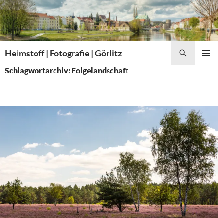
Zum
Inhalt
springen
Suchen
Heimstoff | Fotografie | Görlitz
PRIMÄR
Schlagwortarchiv: Folgelandschaft
MENÜ