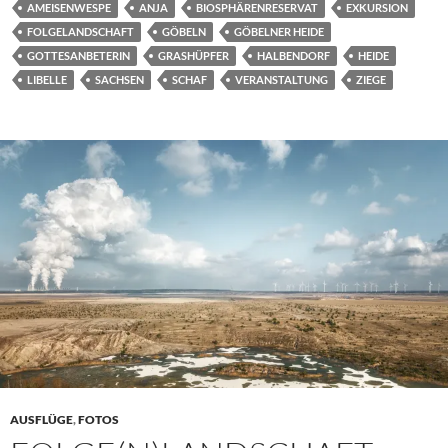
AMEISENWESPE
ANJA
BIOSPHÄRENRESERVAT
EXKURSION
FOLGELANDSCHAFT
GÖBELN
GÖBELNER HEIDE
GOTTESANBETERIN
GRASHÜPFER
HALBENDORF
HEIDE
LIBELLE
SACHSEN
SCHAF
VERANSTALTUNG
ZIEGE
AUSFLÜGE
,
FOTOS