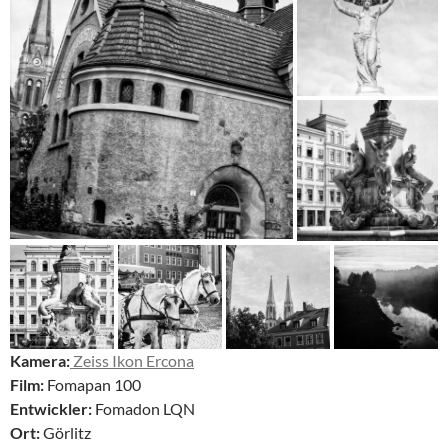
Kamera:
Zeiss Ikon Ercona
Film:
Fomapan 100
Entwickler:
Fomadon LQN
Ort:
Görlitz