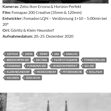
Kameras:
Zeiss Ikon Ercona & Horizon Perfekt
Film:
Fomapan 200 Creative (35mm & 120mm)
Entwickler:
Fomadon LQN – Verdünnung 1+10 – 5:00min bei
20°
Ort:
Görlitz & Klein-Neundorf
Aufnahmedatum:
20.-25. Dezember 2020
120 FILM
24X58
35MM
6X6
ANALOG
BERZDORFER SEE
ERCONA
FILMFOTOGRAFIE
FOMADON LQN
FOMAPAN
FOMAPAN 200
HORIZON PERFEKT
ISO 200
KLEIN NEUNDORF
MONOCHROM
PETERSKIRCHE
ROLLFILM
SACHSEN
ZEISS IKON