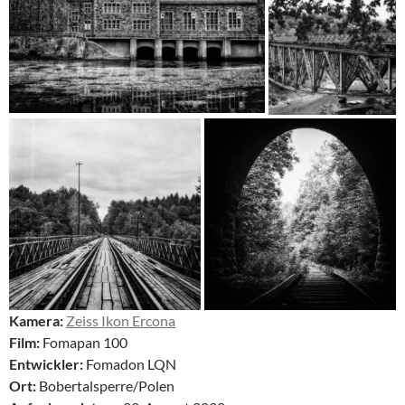
Kamera:
Zeiss Ikon Ercona
Film:
Fomapan 100
Entwickler:
Fomadon LQN
Ort:
Bobertalsperre/Polen