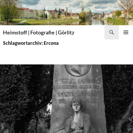
Zum
Inhalt
springen
Suchen
Heimstoff | Fotografie | Görlitz
PRIMÄR
Schlagwortarchiv: Ercona
MENÜ