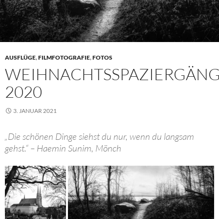
AUSFLÜGE
,
FILMFOTOGRAFIE
,
FOTOS
WEIHNACHTSSPAZIERGÄN
2020
3. JANUAR 2021
„Die schönen Dinge siehst du nur, wenn du langsam
gehst.“ – Haemin Sunim, Mönch