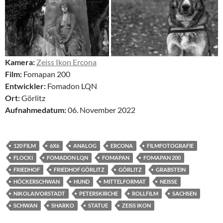
Kamera:
Zeiss Ikon Ercona
Film:
Fomapan 200
Entwickler:
Fomadon LQN
Ort:
Görlitz
Aufnahmedatum:
06. November 2022
120 FILM
6X6
ANALOG
ERCONA
FILMFOTOGRAFIE
FLOCKI
FOMADON LQN
FOMAPAN
FOMAPAN 200
FRIEDHOF
FRIEDHOF GÖRLITZ
GÖRLITZ
GRABSTEIN
HÖCKERSCHWAN
HUND
MITTELFORMAT
NEISSE
NIKOLAIVORSTADT
PETERSKIRCHE
ROLLFILM
SACHSEN
SCHWAN
SHARKO
STATUE
ZEISS IKON