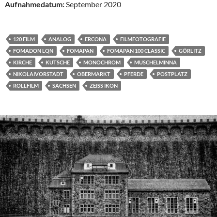
Aufnahmedatum:
September 2020
120 FILM
ANALOG
ERCONA
FILMFOTOGRAFIE
FOMADON LQN
FOMAPAN
FOMAPAN 100 CLASSIC
GÖRLITZ
KIRCHE
KUTSCHE
MONOCHROM
MUSCHELMINNA
NIKOLAIVORSTADT
OBERMARKT
PFERDE
POSTPLATZ
ROLLFILM
SACHSEN
ZEISS IKON