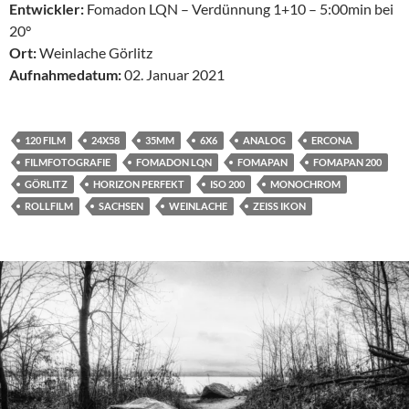
Entwickler:
Fomadon LQN – Verdünnung 1+10 – 5:00min bei
20°
Ort:
Weinlache Görlitz
Aufnahmedatum:
02. Januar 2021
120 FILM
24X58
35MM
6X6
ANALOG
ERCONA
FILMFOTOGRAFIE
FOMADON LQN
FOMAPAN
FOMAPAN 200
GÖRLITZ
HORIZON PERFEKT
ISO 200
MONOCHROM
ROLLFILM
SACHSEN
WEINLACHE
ZEISS IKON