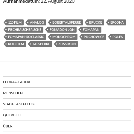
Aufnahmedatum:
22. August 2020
120 FILM
ANALOG
BOBERTALSPERRE
BRÜCKE
ERCONA
FISCHBAUCHBRÜCKE
FOMADON LQN
FOMAPAN
FOMAPAN 100 CLASSIC
MONOCHROM
PILCHOWICE
POLEN
ROLLFILM
TALSPERRE
ZEISS IKON
FLORA & FAUNA
MENSCHEN
STADT-LAND-FLUSS
QUERBEET
ÜBER