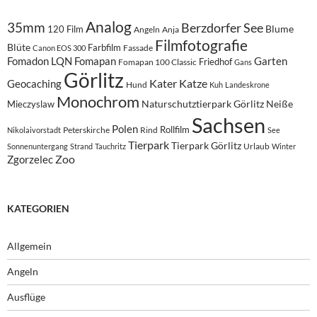
Analog
35mm
Berzdorfer See
Blume
120 Film
Angeln
Anja
Filmfotografie
Blüte
Farbfilm
Fassade
Canon EOS 300
Fomadon LQN
Fomapan
Garten
Friedhof
Fomapan 100 Classic
Gans
Görlitz
Kater
Katze
Geocaching
Hund
Kuh
Landeskrone
Monochrom
Naturschutztierpark Görlitz
Neiße
Mieczyslaw
Sachsen
Polen
Rollfilm
Peterskirche
Rind
Nikolaivorstadt
See
Tierpark
Tierpark Görlitz
Urlaub
Sonnenuntergang
Strand
Tauchritz
Winter
Zoo
Zgorzelec
KATEGORIEN
Allgemein
Angeln
Ausflüge